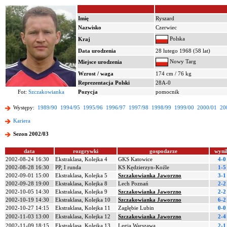
Imię
Ryszard
Nazwisko
Czerwiec
Polska
Kraj
Data urodzenia
28 lutego 1968 (58 lat)
Nowy Targ
Miejsce urodzenia
Wzrost / waga
174 cm / 76 kg
Reprezentacja Polski
28A-0
Fot:
Szczakowianka
Pozycja
pomocnik
Występy:
1989/90
1994/95
1995/96
1996/97
1997/98
1998/99
1999/00
2000/01
20
Kariera
Sezon 2002/03
data
rozgrywki
gospodarze
wyni
2002-08-24 16:30
Ekstraklasa, Kolejka 4
GKS Katowice
4-0
2002-08-28 16:30
PP, I runda
KS Kędzierzyn-Koźle
1-5
2002-09-01 15:00
Ekstraklasa, Kolejka 5
Szczakowianka Jaworzno
3-1
2002-09-28 19:00
Ekstraklasa, Kolejka 8
Lech Poznań
2-2
2002-10-05 14:30
Ekstraklasa, Kolejka 9
Szczakowianka Jaworzno
2-2
2002-10-19 14:30
Ekstraklasa, Kolejka 10
Szczakowianka Jaworzno
6-2
2002-10-27 14:15
Ekstraklasa, Kolejka 11
Zagłębie Lubin
0-0
2002-11-03 13:00
Ekstraklasa, Kolejka 12
Szczakowianka Jaworzno
2-4
2002-11-09 18:15
Ekstraklasa, Kolejka 13
Legia Warszawa
2-1