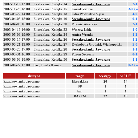
2002-11-16 13:00
Ekstraklasa, Kolejka 14
Szczakowianka Jaworzno
2-1
2002-11-23 18:00
Ekstraklasa, Kolejka 15
Górnik Zabrze
3-0 (w
2003-03-22 14:00
Ekstraklasa, Kolejka 18
Odra Wodzisław Śląski
4-0
2003-04-05 15:00
Ekstraklasa, Kolejka 19
Szczakowianka Jaworzno
0-1
2003-04-09 16:00
Ekstraklasa, Kolejka 20
Polonia Warszawa
2-1
2003-04-19 16:00
Ekstraklasa, Kolejka 22
Widzew Łódź
1-0
2003-05-03 19:00
Ekstraklasa, Kolejka 24
Amica Wronki
1-2
2003-05-17 17:00
Ekstraklasa, Kolejka 26
Szczakowianka Jaworzno
1-2
2003-05-21 19:00
Ekstraklasa, Kolejka 27
Dyskobolia Grodzisk Wielkopolski
5-0
2003-05-25 17:00
Ekstraklasa, Kolejka 28
Szczakowianka Jaworzno
1-1
2003-05-31 16:00
Ekstraklasa, Kolejka 29
Pogoń Szczecin
0-1
2003-06-03 18:00
Ekstraklasa, Kolejka 30
Szczakowianka Jaworzno
1-1
2003-06-22 17:00
bar., Finał - II mecz
Szczakowianka Jaworzno
0-3 (w
drużyna
rozgr.
występy
w "11"
Szczakowianka Jaworzno
Ekstraklasa
20
14
Szczakowianka Jaworzno
PP
1
1
Szczakowianka Jaworzno
bar.
1
1
Szczakowianka Jaworzno
RAZEM
22
16