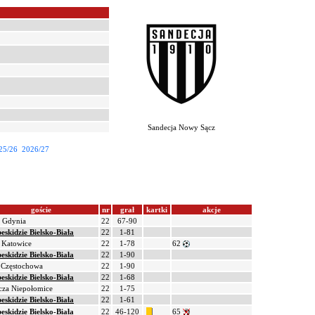
Sandecja Nowy Sącz
25/26
2026/27
goście
nr
grał
kartki
akcje
 Gdynia
22
67-90
eskidzie Bielsko-Biała
22
1-81
Katowice
22
1-78
62
eskidzie Bielsko-Biała
22
1-90
 Częstochowa
22
1-90
eskidzie Bielsko-Biała
22
1-68
cza Niepołomice
22
1-75
eskidzie Bielsko-Biała
22
1-61
eskidzie Bielsko-Biała
22
46-120
65