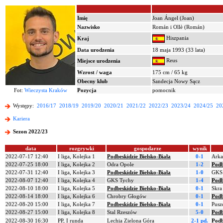
Imię
Joan Ángel (Joan)
Nazwisko
Román i Ollè (Román)
Hiszpania
Kraj
Data urodzenia
18 maja 1993 (33 lata)
Reus
Miejsce urodzenia
Wzrost / waga
175 cm / 65 kg
Obecny klub
Sandecja Nowy Sącz
Fot:
Wieczysta Kraków
Pozycja
pomocnik
Występy:
2016/17
2018/19
2019/20
2020/21
2021/22
2022/23
2023/24
2024/25
20
Kariera
Sezon 2022/23
data
rozgrywki
gospodarze
wynik
2022-07-17 12:40
I liga, Kolejka 1
Podbeskidzie Bielsko-Biała
0-1
Arka
2022-07-25 18:00
I liga, Kolejka 2
Odra Opole
1-2
Podb
2022-07-31 12:40
I liga, Kolejka 3
Podbeskidzie Bielsko-Biała
1-0
GKS 
2022-08-07 12:40
I liga, Kolejka 4
GKS Tychy
1-4
Podb
2022-08-10 18:00
I liga, Kolejka 5
Podbeskidzie Bielsko-Biała
0-1
Skra
2022-08-14 18:00
I liga, Kolejka 6
Chrobry Głogów
0-1
Podb
2022-08-20 15:00
I liga, Kolejka 7
Podbeskidzie Bielsko-Biała
0-1
Pusz
2022-08-27 15:00
I liga, Kolejka 8
Stal Rzeszów
5-0
Podb
2022-08-30 16:30
PP, I runda
Lechia Zielona Góra
2-1 pd.
Podb