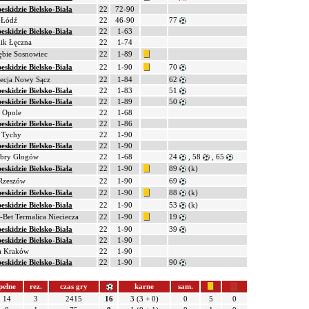
eskidzie Bielsko-Biała
22
72-90
 Łódź
22
46-90
77
eskidzie Bielsko-Biała
22
1-63
ik Łęczna
22
1-74
ębie Sosnowiec
22
1-89
eskidzie Bielsko-Biała
22
1-90
70
ecja Nowy Sącz
22
1-84
62
eskidzie Bielsko-Biała
22
1-83
51
eskidzie Bielsko-Biała
22
1-89
50
 Opole
22
1-68
eskidzie Bielsko-Biała
22
1-86
 Tychy
22
1-90
eskidzie Bielsko-Biała
22
1-90
bry Głogów
22
1-68
24
, 58
, 65
eskidzie Bielsko-Biała
22
1-90
89
(k)
 Rzeszów
22
1-90
69
eskidzie Bielsko-Biała
22
1-90
88
(k)
eskidzie Bielsko-Biała
22
1-90
53
(k)
-Bet Termalica Nieciecza
22
1-90
19
eskidzie Bielsko-Biała
22
1-90
39
eskidzie Bielsko-Biała
22
1-90
a Kraków
22
1-90
eskidzie Bielsko-Biała
22
1-90
90
pełne
rez.
czas gry
karne
sam.
14
3
2415
16
3 (3 + 0)
0
5
0