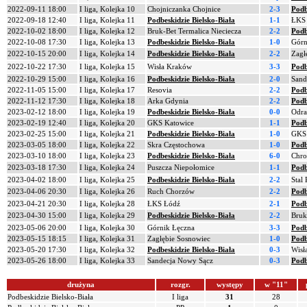
2022-09-11 18:00
I liga, Kolejka 10
Chojniczanka Chojnice
2-3
Podb
2022-09-18 12:40
I liga, Kolejka 11
Podbeskidzie Bielsko-Biała
1-1
ŁKS
2022-10-02 18:00
I liga, Kolejka 12
Bruk-Bet Termalica Nieciecza
2-2
Podb
2022-10-08 17:30
I liga, Kolejka 13
Podbeskidzie Bielsko-Biała
1-0
Górn
2022-10-15 20:00
I liga, Kolejka 14
Podbeskidzie Bielsko-Biała
2-2
Zagł
2022-10-22 17:30
I liga, Kolejka 15
Wisła Kraków
3-3
Podb
2022-10-29 15:00
I liga, Kolejka 16
Podbeskidzie Bielsko-Biała
2-0
Sand
2022-11-05 15:00
I liga, Kolejka 17
Resovia
2-2
Podb
2022-11-12 17:30
I liga, Kolejka 18
Arka Gdynia
2-2
Podb
2023-02-12 18:00
I liga, Kolejka 19
Podbeskidzie Bielsko-Biała
0-0
Odra
2023-02-19 12:40
I liga, Kolejka 20
GKS Katowice
1-1
Podb
2023-02-25 15:00
I liga, Kolejka 21
Podbeskidzie Bielsko-Biała
1-0
GKS
2023-03-05 18:00
I liga, Kolejka 22
Skra Częstochowa
1-0
Podb
2023-03-10 18:00
I liga, Kolejka 23
Podbeskidzie Bielsko-Biała
6-0
Chro
2023-03-18 17:30
I liga, Kolejka 24
Puszcza Niepołomice
1-1
Podb
2023-04-02 18:00
I liga, Kolejka 25
Podbeskidzie Bielsko-Biała
2-2
Stal
2023-04-06 20:30
I liga, Kolejka 26
Ruch Chorzów
2-2
Podb
2023-04-21 20:30
I liga, Kolejka 28
ŁKS Łódź
2-1
Podb
2023-04-30 15:00
I liga, Kolejka 29
Podbeskidzie Bielsko-Biała
2-2
Bruk
2023-05-06 20:00
I liga, Kolejka 30
Górnik Łęczna
3-3
Podb
2023-05-15 18:15
I liga, Kolejka 31
Zagłębie Sosnowiec
1-0
Podb
2023-05-20 17:30
I liga, Kolejka 32
Podbeskidzie Bielsko-Biała
0-3
Wisł
2023-05-26 18:00
I liga, Kolejka 33
Sandecja Nowy Sącz
0-3
Podb
drużyna
rozgr.
występy
w "11"
Podbeskidzie Bielsko-Biała
I liga
31
28