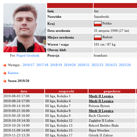
Imię
Jan
Nazwisko
Szpaderski
Polska
Kraj
Data urodzenia
31 sierpnia 1998 (27 lat)
Radom
Miejsce urodzenia
Wzrost / waga
191 cm / 87 kg
Obecny klub
Fot:
Pogoń Grodzisk
Pozycja
bramkarz
Występy:
2016/17
2017/18
2018/19
2019/20
2020/21
2022/23
2024/25
2025/26
Kariera
Sezon 2019/20
data
rozgrywki
gospodarze
2019-08-03 17:00
III liga, Kolejka 1
Miedź II Legnica
2019-08-24 17:00
III liga, Kolejka 4
Miedź II Legnica
2019-09-14 16:00
III liga, Kolejka 7
Polonia Bytom
2019-09-21 16:00
III liga, Kolejka 8
Miedź II Legnica
2019-09-28 16:00
III liga, Kolejka 9
Ruch Chorzów
2019-10-19 14:30
III liga, Kolejka 12
Zagłębie II Lubin
2019-10-26 14:00
III liga, Kolejka 13
Rekord Bielsko-Biała
2019-11-09 14:00
III liga, Kolejka 15
Ślęza Wrocław
2019-11-23 13:30
III liga, Kolejka 17
Górnik II Zabrze