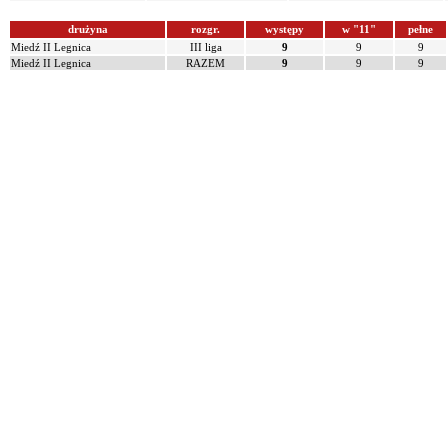
drużyna
rozgr.
występy
w "11"
pełne
Miedź II Legnica
III liga
9
9
9
Miedź II Legnica
RAZEM
9
9
9