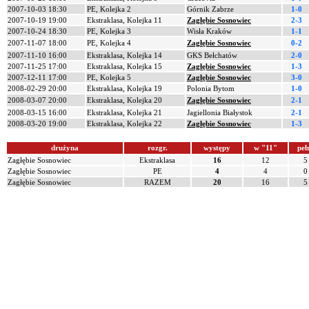
2007-10-03 18:30
PE, Kolejka 2
Górnik Zabrze
1-0
2007-10-19 19:00
Ekstraklasa, Kolejka 11
Zagłębie Sosnowiec
2-3
2007-10-24 18:30
PE, Kolejka 3
Wisła Kraków
1-1
2007-11-07 18:00
PE, Kolejka 4
Zagłębie Sosnowiec
0-2
2007-11-10 16:00
Ekstraklasa, Kolejka 14
GKS Bełchatów
2-0
2007-11-25 17:00
Ekstraklasa, Kolejka 15
Zagłębie Sosnowiec
1-3
2007-12-11 17:00
PE, Kolejka 5
Zagłębie Sosnowiec
3-0
2008-02-29 20:00
Ekstraklasa, Kolejka 19
Polonia Bytom
1-0
2008-03-07 20:00
Ekstraklasa, Kolejka 20
Zagłębie Sosnowiec
2-1
2008-03-15 16:00
Ekstraklasa, Kolejka 21
Jagiellonia Białystok
2-1
2008-03-20 19:00
Ekstraklasa, Kolejka 22
Zagłębie Sosnowiec
1-3
drużyna
rozgr.
występy
w "11"
peł
Zagłębie Sosnowiec
Ekstraklasa
16
12
5
Zagłębie Sosnowiec
PE
4
4
0
Zagłębie Sosnowiec
RAZEM
20
16
5