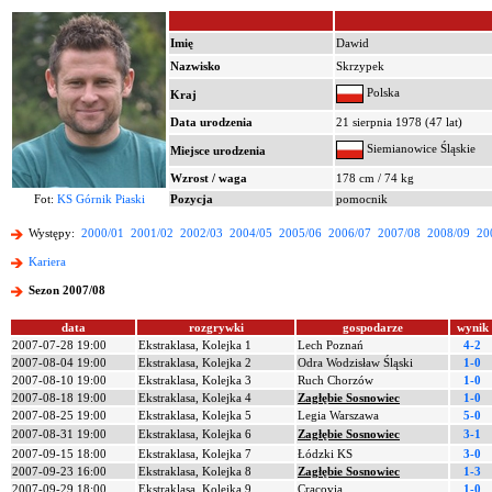
Imię
Dawid
Nazwisko
Skrzypek
Polska
Kraj
Data urodzenia
21 sierpnia 1978 (47 lat)
Siemianowice Śląskie
Miejsce urodzenia
Wzrost / waga
178 cm / 74 kg
Fot:
KS Górnik Piaski
Pozycja
pomocnik
Występy:
2000/01
2001/02
2002/03
2004/05
2005/06
2006/07
2007/08
2008/09
20
Kariera
Sezon 2007/08
data
rozgrywki
gospodarze
wynik
2007-07-28 19:00
Ekstraklasa, Kolejka 1
Lech Poznań
4-2
2007-08-04 19:00
Ekstraklasa, Kolejka 2
Odra Wodzisław Śląski
1-0
2007-08-10 19:00
Ekstraklasa, Kolejka 3
Ruch Chorzów
1-0
2007-08-18 19:00
Ekstraklasa, Kolejka 4
Zagłębie Sosnowiec
1-0
2007-08-25 19:00
Ekstraklasa, Kolejka 5
Legia Warszawa
5-0
2007-08-31 19:00
Ekstraklasa, Kolejka 6
Zagłębie Sosnowiec
3-1
2007-09-15 18:00
Ekstraklasa, Kolejka 7
Łódzki KS
3-0
2007-09-23 16:00
Ekstraklasa, Kolejka 8
Zagłębie Sosnowiec
1-3
2007-09-29 18:00
Ekstraklasa, Kolejka 9
Cracovia
1-0