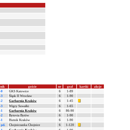
nik
goście
nr
grał
kartki
akcje
-0
GKS Katowice
6
1-89
-3
Śląsk II Wrocław
6
1-90
-2
Garbarnia Kraków
6
1-45
-3
Wigry Suwałki
6
1-65
-1
Garbarnia Kraków
6
86-90
-2
Bytovia Bytów
6
1-90
-1
Hutnik Kraków
6
1-90
 pd.
Chojniczanka Chojnice
6
1-120