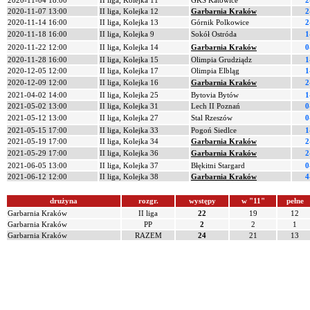
2020-11-04 18:00
II liga, Kolejka 11
GKS Katowice
2
2020-11-07 13:00
II liga, Kolejka 12
Garbarnia Kraków
2
2020-11-14 16:00
II liga, Kolejka 13
Górnik Polkowice
2
2020-11-18 16:00
II liga, Kolejka 9
Sokół Ostróda
1
2020-11-22 12:00
II liga, Kolejka 14
Garbarnia Kraków
0
2020-11-28 16:00
II liga, Kolejka 15
Olimpia Grudziądz
1
2020-12-05 12:00
II liga, Kolejka 17
Olimpia Elbląg
1
2020-12-09 12:00
II liga, Kolejka 16
Garbarnia Kraków
2
2021-04-02 14:00
II liga, Kolejka 25
Bytovia Bytów
1
2021-05-02 13:00
II liga, Kolejka 31
Lech II Poznań
0
2021-05-12 13:00
II liga, Kolejka 27
Stal Rzeszów
0
2021-05-15 17:00
II liga, Kolejka 33
Pogoń Siedlce
1
2021-05-19 17:00
II liga, Kolejka 34
Garbarnia Kraków
2
2021-05-29 17:00
II liga, Kolejka 36
Garbarnia Kraków
2
2021-06-05 13:00
II liga, Kolejka 37
Błękitni Stargard
0
2021-06-12 12:00
II liga, Kolejka 38
Garbarnia Kraków
4
drużyna
rozgr.
występy
w "11"
pełne
Garbarnia Kraków
II liga
22
19
12
Garbarnia Kraków
PP
2
2
1
Garbarnia Kraków
RAZEM
24
21
13