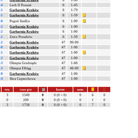
-1
Garbarnia Kraków
6
1-90
-4
Lech II Poznań
6
1-45
-1
Garbarnia Kraków
6
1-79
-1
Garbarnia Kraków
6
1-59
-0
Pogoń Siedlce
6
1-90
-2
Garbarnia Kraków
6
1-90
-2
Garbarnia Kraków
6
1-90
-1
Znicz Pruszków
6
1-59
-2
Garbarnia Kraków
47
90-90
-0
Garbarnia Kraków
47
1-90
-1
Garbarnia Kraków
47
1-90
-2
Garbarnia Kraków
47
1-90
-3
Olimpia Grudziądz
47
1-66
-3
Olimpia Elbląg
47
46-90
-0
Garbarnia Kraków
47
1-90
-4
Skra Częstochowa
47
1-90
rez.
czas gry
karne
sam.
3
1549
0
0 (0 + 0)
0
6
0
0
209
0
0 (0 + 0)
0
1
0
3
1758
0
0 (0 + 0)
0
7
0