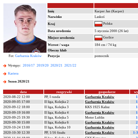
Imię
Kacper Jan (Kacper)
Nazwisko
Laskoś
Polska
Kraj
Data urodzenia
5 stycznia 2000 (26 lat)
Gorlice
Miejsce urodzenia
Wzrost / waga
184 cm / 74 kg
Obecny klub
Fot:
Garbarnia Kraków
Pozycja
pomocnik
Występy:
2016/17
2019/20
2020/21
2021/22
Kariera
Sezon 2020/21
data
rozgrywki
gospodarze
wy
2020-08-22 12:00
PP, I runda
Garbarnia Kraków
1
2020-09-05 17:00
II liga, Kolejka 2
Garbarnia Kraków
1
2020-09-12 18:00
II liga, Kolejka 3
KKS 1925 Kalisz
1
2020-09-19 16:00
II liga, Kolejka 4
Garbarnia Kraków
1
2020-09-25 19:30
II liga, Kolejka 5
Motor Lublin
1
2020-09-30 15:00
II liga, Kolejka 6
Garbarnia Kraków
2
2020-10-24 13:00
II liga, Kolejka 10
Garbarnia Kraków
2
2020-10-30 12:30
PP, 1/16 finału
Garbarnia Kraków
1-3