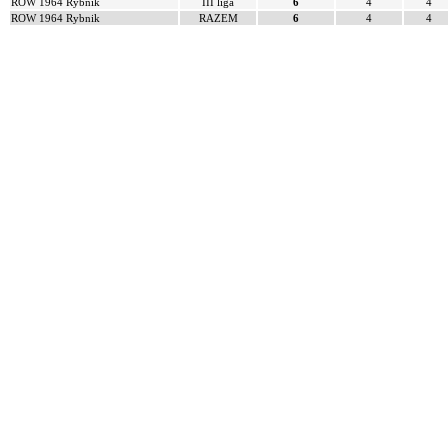
ROW 1964 Rybnik
III liga
6
4
4
ROW 1964 Rybnik
RAZEM
6
4
4