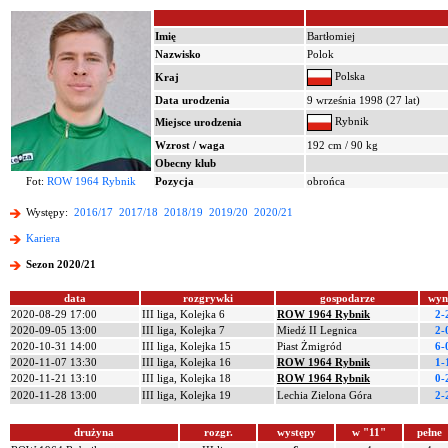
Imię
Bartłomiej
Nazwisko
Polok
Polska
Kraj
Data urodzenia
9 września 1998 (27 lat)
Rybnik
Miejsce urodzenia
Wzrost / waga
192 cm / 90 kg
Obecny klub
Fot:
ROW 1964 Rybnik
Pozycja
obrońca
Występy:
2016/17
2017/18
2018/19
2019/20
2020/21
Kariera
Sezon 2020/21
data
rozgrywki
gospodarze
wyn
2020-08-29 17:00
III liga, Kolejka 6
ROW 1964 Rybnik
2-
2020-09-05 13:00
III liga, Kolejka 7
Miedź II Legnica
2-
2020-10-31 14:00
III liga, Kolejka 15
Piast Żmigród
6-
2020-11-07 13:30
III liga, Kolejka 16
ROW 1964 Rybnik
1-
2020-11-21 13:10
III liga, Kolejka 18
ROW 1964 Rybnik
0-
2020-11-28 13:00
III liga, Kolejka 19
Lechia Zielona Góra
2-
drużyna
rozgr.
występy
w "11"
pełne