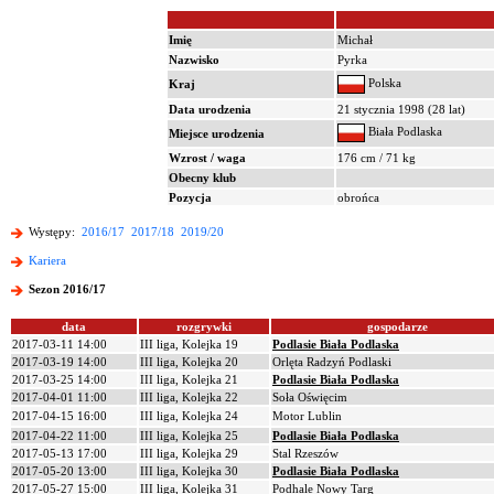
Imię
Michał
Nazwisko
Pyrka
Polska
Kraj
Data urodzenia
21 stycznia 1998 (28 lat)
Biała Podlaska
Miejsce urodzenia
Wzrost / waga
176 cm / 71 kg
Obecny klub
Pozycja
obrońca
Występy:
2016/17
2017/18
2019/20
Kariera
Sezon 2016/17
data
rozgrywki
gospodarze
2017-03-11 14:00
III liga, Kolejka 19
Podlasie Biała Podlaska
2017-03-19 14:00
III liga, Kolejka 20
Orlęta Radzyń Podlaski
2017-03-25 14:00
III liga, Kolejka 21
Podlasie Biała Podlaska
2017-04-01 11:00
III liga, Kolejka 22
Soła Oświęcim
2017-04-15 16:00
III liga, Kolejka 24
Motor Lublin
2017-04-22 11:00
III liga, Kolejka 25
Podlasie Biała Podlaska
2017-05-13 17:00
III liga, Kolejka 29
Stal Rzeszów
2017-05-20 13:00
III liga, Kolejka 30
Podlasie Biała Podlaska
2017-05-27 15:00
III liga, Kolejka 31
Podhale Nowy Targ