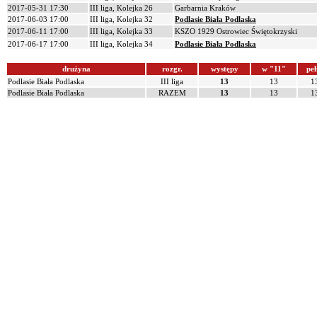
2017-05-31 17:30
III liga, Kolejka 26
Garbarnia Kraków
2017-06-03 17:00
III liga, Kolejka 32
Podlasie Biała Podlaska
2017-06-11 17:00
III liga, Kolejka 33
KSZO 1929 Ostrowiec Świętokrzyski
2017-06-17 17:00
III liga, Kolejka 34
Podlasie Biała Podlaska
drużyna
rozgr.
występy
w "11"
peł
Podlasie Biała Podlaska
III liga
13
13
1
Podlasie Biała Podlaska
RAZEM
13
13
1