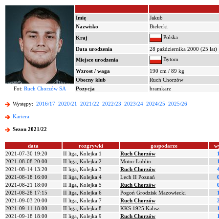
Imię
Jakub
Nazwisko
Bielecki
Polska
Kraj
Data urodzenia
28 października 2000 (25 lat)
Bytom
Miejsce urodzenia
Wzrost / waga
190 cm / 89 kg
Obecny klub
Ruch Chorzów
Fot:
Ruch Chorzów SA
Pozycja
bramkarz
Występy:
2016/17
2020/21
2021/22
2022/23
2023/24
2024/25
2025/26
Kariera
Sezon 2021/22
data
rozgrywki
gospodarze
w
2021-07-30 19:20
II liga, Kolejka 1
Ruch Chorzów
2021-08-08 20:00
II liga, Kolejka 2
Motor Lublin
2021-08-14 13:20
II liga, Kolejka 3
Ruch Chorzów
2021-08-18 16:00
II liga, Kolejka 4
Lech II Poznań
2021-08-21 18:00
II liga, Kolejka 5
Ruch Chorzów
2021-08-28 17:15
II liga, Kolejka 6
Pogoń Grodzisk Mazowiecki
2021-09-03 20:00
II liga, Kolejka 7
Ruch Chorzów
2021-09-11 18:00
II liga, Kolejka 8
KKS 1925 Kalisz
2021-09-18 18:00
II liga, Kolejka 9
Ruch Chorzów