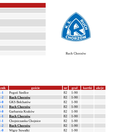
Ruch Chorzów
ynik
goście
nr
grał
kartki
akcje
1-1
Pogoń Siedlce
82
1-90
1-2
Ruch Chorzów
82
1-90
4-0
GKS Bełchatów
82
1-90
0-1
Ruch Chorzów
82
1-90
0-0
Garbarnia Kraków
82
1-90
1-1
Ruch Chorzów
82
1-90
2-1
Chojniczanka Chojnice
82
1-90
1-2
Ruch Chorzów
82
1-90
1-0
Wigry Suwałki
82
1-90