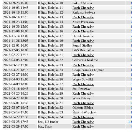
2021-09-25 16:00
II liga, Kolejka 10
Sokół Ostróda
2021-10-03 14:45
II liga, Kolejka 11
Ruch Chorzów
2021-10-10 15:00
II liga, Kolejka 12
Radunia Stężyca
2021-10-16 17:15
II liga, Kolejka 13
Ruch Chorzów
2021-10-23 14:00
II liga, Kolejka 14
Znicz Pruszków
2021-10-30 15:00
II liga, Kolejka 15
Ruch Chorzów
2021-11-06 18:00
II liga, Kolejka 16
Ruch Chorzów
2021-11-14 13:00
II liga, Kolejka 17
Hutnik Kraków
2021-11-26 18:05
II liga, Kolejka 19
Ruch Chorzów
2021-12-01 16:00
II liga, Kolejka 18
Pogoń Siedlce
2021-12-05 18:00
II liga, Kolejka 20
GKS Bełchatów
2022-02-27 17:15
II liga, Kolejka 21
Ruch Chorzów
2022-03-05 12:00
II liga, Kolejka 22
Garbarnia Kraków
2022-03-12 17:00
II liga, Kolejka 23
Ruch Chorzów
2022-03-21 18:15
II liga, Kolejka 24
Chojniczanka Chojnice
2022-03-27 18:00
II liga, Kolejka 25
Ruch Chorzów
2022-04-03 15:00
II liga, Kolejka 26
Wigry Suwałki
2022-04-09 18:00
II liga, Kolejka 27
Ruch Chorzów
2022-04-16 19:45
II liga, Kolejka 28
Stal Rzeszów
2022-04-23 18:20
II liga, Kolejka 29
Ruch Chorzów
2022-04-27 18:00
II liga, Kolejka 30
Wisła Puławy
2022-05-01 15:30
II liga, Kolejka 31
Ruch Chorzów
2022-05-07 19:45
II liga, Kolejka 32
Olimpia Elbląg
2022-05-14 17:00
II liga, Kolejka 33
Śląsk II Wrocław
2022-05-22 12:30
II liga, Kolejka 34
Ruch Chorzów
2022-05-25 17:45
bar., 1/2 finału
Ruch Chorzów
1-
2022-05-29 17:00
bar., Finał
Ruch Chorzów