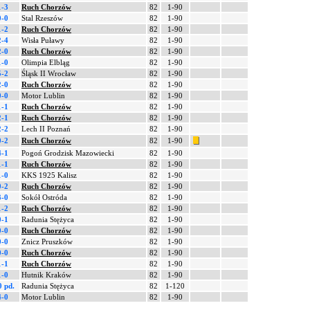
1-3
Ruch Chorzów
82
1-90
0-0
Stal Rzeszów
82
1-90
1-2
Ruch Chorzów
82
1-90
2-4
Wisła Puławy
82
1-90
2-0
Ruch Chorzów
82
1-90
1-0
Olimpia Elbląg
82
1-90
5-2
Śląsk II Wrocław
82
1-90
2-0
Ruch Chorzów
82
1-90
0-0
Motor Lublin
82
1-90
1-1
Ruch Chorzów
82
1-90
2-1
Ruch Chorzów
82
1-90
2-2
Lech II Poznań
82
1-90
0-2
Ruch Chorzów
82
1-90
4-1
Pogoń Grodzisk Mazowiecki
82
1-90
1-1
Ruch Chorzów
82
1-90
1-0
KKS 1925 Kalisz
82
1-90
0-2
Ruch Chorzów
82
1-90
3-0
Sokół Ostróda
82
1-90
1-2
Ruch Chorzów
82
1-90
0-1
Radunia Stężyca
82
1-90
0-0
Ruch Chorzów
82
1-90
0-0
Znicz Pruszków
82
1-90
0-0
Ruch Chorzów
82
1-90
1-1
Ruch Chorzów
82
1-90
1-0
Hutnik Kraków
82
1-90
0 pd.
Radunia Stężyca
82
1-120
4-0
Motor Lublin
82
1-90