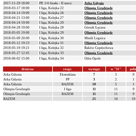
2017-11-29 18:00
PP, 1/4 finału - II mecz
Arka Gdynia
2018-03-17 18:00
I liga, Kolejka 22
Olimpia Grudziądz
2018-04-14 19:00
I liga, Kolejka 26
Olimpia Grudziądz
2018-04-21 13:00
I liga, Kolejka 27
Olimpia Grudziądz
2018-04-24 19:00
I liga, Kolejka 20
Olimpia Grudziądz
2018-04-28 19:00
I liga, Kolejka 28
Górnik Łęczna
2018-05-05 19:00
I liga, Kolejka 29
Olimpia Grudziądz
2018-05-09 20:00
I liga, Kolejka 30
Miedź Legnica
2018-05-12 19:23
I liga, Kolejka 31
Olimpia Grudziądz
2018-05-19 19:21
I liga, Kolejka 32
Raków Częstochowa
2018-05-27 12:45
I liga, Kolejka 33
Olimpia Grudziądz
2018-06-02 15:00
I liga, Kolejka 34
Odra Opole
drużyna
rozgr.
występy
w "11"
pełn
Arka Gdynia
Ekstraklasa
7
3
0
Arka Gdynia
PP
3
2
1
Arka Gdynia
RAZEM
10
5
1
Olimpia Grudziądz
I liga
11
11
9
Olimpia Grudziądz
RAZEM
11
11
9
RAZEM
21
16
10