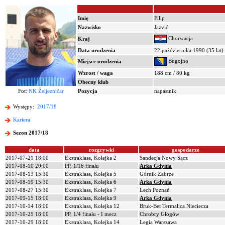
Imię
Filip
Nazwisko
Jazvić
Chorwacja
Kraj
Data urodzenia
22 października 1990 (35 lat)
Bugojno
Miejsce urodzenia
Wzrost / waga
188 cm / 80 kg
Obecny klub
Fot:
NK Željezničar
Pozycja
napastnik
Występy:
2017/18
Kariera
Sezon 2017/18
data
rozgrywki
gospodarze
2017-07-21 18:00
Ekstraklasa, Kolejka 2
Sandecja Nowy Sącz
2017-08-10 20:00
PP, 1/16 finału
Arka Gdynia
2017-08-13 15:30
Ekstraklasa, Kolejka 5
Górnik Zabrze
2017-08-19 15:30
Ekstraklasa, Kolejka 6
Arka Gdynia
2017-08-27 15:30
Ekstraklasa, Kolejka 7
Lech Poznań
2017-09-15 18:00
Ekstraklasa, Kolejka 9
Arka Gdynia
2017-10-14 18:00
Ekstraklasa, Kolejka 12
Bruk-Bet Termalica Nieciecza
2017-10-25 18:00
PP, 1/4 finału - I mecz
Chrobry Głogów
2017-10-29 18:00
Ekstraklasa, Kolejka 14
Legia Warszawa