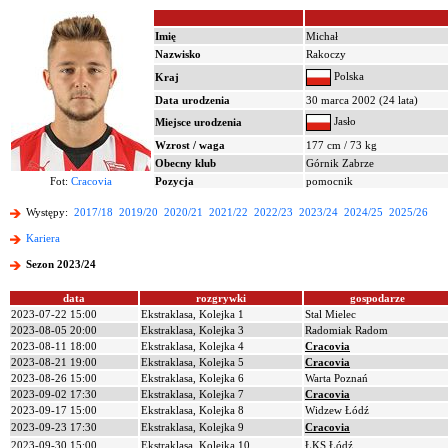
Imię
Michał
Nazwisko
Rakoczy
Polska
Kraj
Data urodzenia
30 marca 2002 (24 lata)
Jasło
Miejsce urodzenia
Wzrost / waga
177 cm / 73 kg
Obecny klub
Górnik Zabrze
Fot:
Cracovia
Pozycja
pomocnik
Występy:
2017/18
2019/20
2020/21
2021/22
2022/23
2023/24
2024/25
2025/26
Kariera
Sezon 2023/24
data
rozgrywki
gospodarze
2023-07-22 15:00
Ekstraklasa, Kolejka 1
Stal Mielec
2023-08-05 20:00
Ekstraklasa, Kolejka 3
Radomiak Radom
2023-08-11 18:00
Ekstraklasa, Kolejka 4
Cracovia
2023-08-21 19:00
Ekstraklasa, Kolejka 5
Cracovia
2023-08-26 15:00
Ekstraklasa, Kolejka 6
Warta Poznań
2023-09-02 17:30
Ekstraklasa, Kolejka 7
Cracovia
2023-09-17 15:00
Ekstraklasa, Kolejka 8
Widzew Łódź
2023-09-23 17:30
Ekstraklasa, Kolejka 9
Cracovia
2023-09-30 15:00
Ekstraklasa, Kolejka 10
ŁKS Łódź