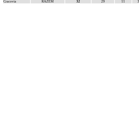
Cracovia
RAZEM
32
29
11