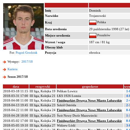
Imię
Dominik
Nazwisko
Trojanowski
Polska
Kraj
Data urodzenia
29 października 1998 (27 lat)
Pruszków
Miejsce urodzenia
Wzrost / waga
187 cm / 81 kg
Obecny klub
Fot:
Pogoń Grodzisk
Pozycja
obrońca
Występy:
2017/18
Kariera
Sezon 2017/18
data
rozgrywki
gospodarze
wyn
2018-03-18 11:15
III liga, Kolejka 19
Pelikan Łowicz
1-
2018-03-31 17:00
III liga, Kolejka 21
ŁKS 1926 Łomża
4-
2018-04-08 11:00
III liga, Kolejka 22
Finishparkiet Drwęca Nowe Miasto Lubawskie
2-
2018-04-13 19:45
III liga, Kolejka 23
Sokół Ostróda
2-
2018-04-22 11:00
III liga, Kolejka 24
Finishparkiet Drwęca Nowe Miasto Lubawskie
0-
2018-04-28 18:00
III liga, Kolejka 25
Świt Nowy Dwór Mazowiecki
1-
2018-05-02 17:00
III liga, Kolejka 26
Finishparkiet Drwęca Nowe Miasto Lubawskie
0-
2018-05-05 19:10
III liga, Kolejka 27
Widzew Łódź
3-