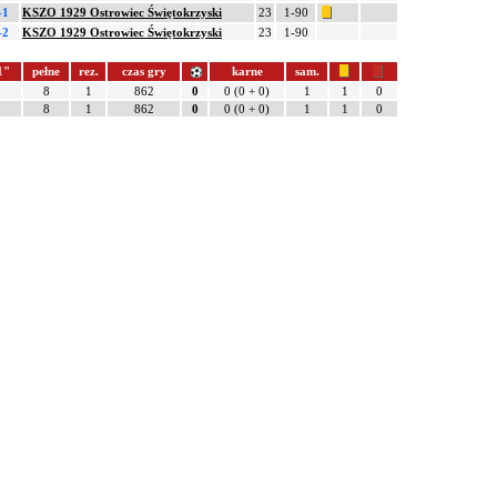
-1
KSZO 1929 Ostrowiec Świętokrzyski
23
1-90
-2
KSZO 1929 Ostrowiec Świętokrzyski
23
1-90
1"
pełne
rez.
czas gry
karne
sam.
8
1
862
0
0 (0 + 0)
1
1
0
8
1
862
0
0 (0 + 0)
1
1
0