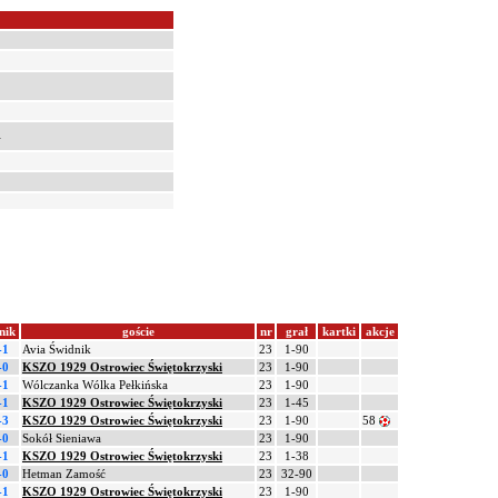
i
nik
goście
nr
grał
kartki
akcje
-1
Avia Świdnik
23
1-90
-0
KSZO 1929 Ostrowiec Świętokrzyski
23
1-90
-1
Wólczanka Wólka Pełkińska
23
1-90
-1
KSZO 1929 Ostrowiec Świętokrzyski
23
1-45
-3
KSZO 1929 Ostrowiec Świętokrzyski
23
1-90
58
-0
Sokół Sieniawa
23
1-90
-1
KSZO 1929 Ostrowiec Świętokrzyski
23
1-38
-0
Hetman Zamość
23
32-90
-1
KSZO 1929 Ostrowiec Świętokrzyski
23
1-90