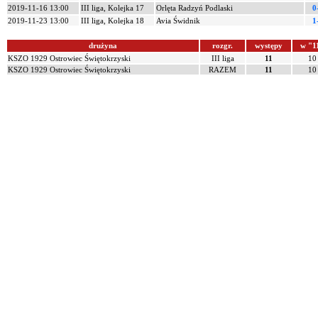
2019-11-16 13:00
III liga, Kolejka 17
Orlęta Radzyń Podlaski
0
2019-11-23 13:00
III liga, Kolejka 18
Avia Świdnik
1
drużyna
rozgr.
występy
w "1
KSZO 1929 Ostrowiec Świętokrzyski
III liga
11
10
KSZO 1929 Ostrowiec Świętokrzyski
RAZEM
11
10