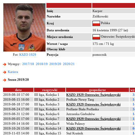
Imię
Kacper
Nazwisko
Ziółkowski
Polska
Kraj
Data urodzenia
16 kwietnia 1999 (27 lat)
Ostrowiec Świętokrzysk
Miejsce urodzenia
Wzrost / waga
175 cm / 71 kg
Obecny klub
Fot:
KSZO 1929
Pozycja
pomocnik
Występy:
2017/18
2018/19
2019/20
2020/21
Kariera
Sezon 2019/20
data
rozgrywki
gospodarze
wy
2019-08-10 17:00
III liga, Kolejka 1
KSZO 1929 Ostrowiec Świętokrzyski
3
2019-08-15 16:00
III liga, Kolejka 2
Podhale Nowy Targ
1
2019-08-18 17:00
III liga, Kolejka 3
KSZO 1929 Ostrowiec Świętokrzyski
1
2019-08-24 17:00
III liga, Kolejka 4
Podlasie Biała Podlaska
3
2019-08-31 12:00
III liga, Kolejka 6
Jutrzenka Giebułtów
1
2019-09-05 17:00
III liga, Kolejka 7
KSZO 1929 Ostrowiec Świętokrzyski
1
2019-09-14 16:00
III liga, Kolejka 8
Wisła Puławy
1
2019-10-26 15:00
III liga, Kolejka 14
KSZO 1929 Ostrowiec Świętokrzyski
0
2019-11-03 14:00
III liga, Kolejka 15
Stal Kraśnik
1