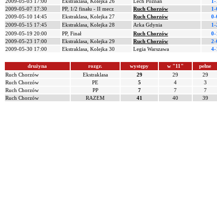
2009-05-03 17:00
Ekstraklasa, Kolejka 26
Lech Poznań
1-
2009-05-07 17:30
PP, 1/2 finału - II mecz
Ruch Chorzów
1-
2009-05-10 14:45
Ekstraklasa, Kolejka 27
Ruch Chorzów
0-
2009-05-15 17:45
Ekstraklasa, Kolejka 28
Arka Gdynia
1-
2009-05-19 20:00
PP, Finał
Ruch Chorzów
0-
2009-05-23 17:00
Ekstraklasa, Kolejka 29
Ruch Chorzów
2-
2009-05-30 17:00
Ekstraklasa, Kolejka 30
Legia Warszawa
4-
drużyna
rozgr.
występy
w "11"
pełne
Ruch Chorzów
Ekstraklasa
29
29
29
Ruch Chorzów
PE
5
4
3
Ruch Chorzów
PP
7
7
7
Ruch Chorzów
RAZEM
41
40
39