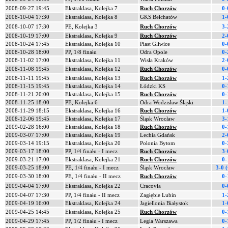
2008-09-27 19:45
Ekstraklasa, Kolejka 7
Ruch Chorzów
0-
2008-10-04 17:30
Ekstraklasa, Kolejka 8
GKS Bełchatów
1-
2008-10-07 17:30
PE, Kolejka 3
Ruch Chorzów
3-
2008-10-19 17:00
Ekstraklasa, Kolejka 9
Ruch Chorzów
2-
2008-10-24 17:45
Ekstraklasa, Kolejka 10
Piast Gliwice
0-
2008-10-28 18:00
PP, 1/8 finału
Odra Opole
0-
2008-11-02 17:00
Ekstraklasa, Kolejka 11
Wisła Kraków
2-
2008-11-08 19:45
Ekstraklasa, Kolejka 12
Ruch Chorzów
0-
2008-11-11 19:45
Ekstraklasa, Kolejka 13
Ruch Chorzów
1-
2008-11-15 19:45
Ekstraklasa, Kolejka 14
Łódzki KS
0-
2008-11-21 20:00
Ekstraklasa, Kolejka 15
Ruch Chorzów
0-
2008-11-25 18:00
PE, Kolejka 6
Odra Wodzisław Śląski
1-
2008-11-29 18:15
Ekstraklasa, Kolejka 16
Ruch Chorzów
1-
2008-12-06 19:45
Ekstraklasa, Kolejka 17
Śląsk Wrocław
3-
2009-02-28 16:00
Ekstraklasa, Kolejka 18
Ruch Chorzów
0-
2009-03-07 17:00
Ekstraklasa, Kolejka 19
Lechia Gdańsk
2-
2009-03-14 19:15
Ekstraklasa, Kolejka 20
Polonia Bytom
0-
2009-03-17 18:00
PP, 1/4 finału - I mecz
Ruch Chorzów
3-
2009-03-21 17:00
Ekstraklasa, Kolejka 21
Ruch Chorzów
0-
2009-03-25 18:00
PE, 1/4 finału - I mecz
Śląsk Wrocław
3-0 
2009-03-30 18:00
PE, 1/4 finału - II mecz
Ruch Chorzów
0-
2009-04-04 17:00
Ekstraklasa, Kolejka 22
Cracovia
0-
2009-04-07 17:30
PP, 1/4 finału - II mecz
Zagłębie Lubin
1-
2009-04-19 16:00
Ekstraklasa, Kolejka 24
Jagiellonia Białystok
1-
2009-04-25 14:45
Ekstraklasa, Kolejka 25
Ruch Chorzów
0-
2009-04-29 17:45
PP, 1/2 finału - I mecz
Legia Warszawa
0-