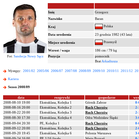
Imię
Grzegorz
Nazwisko
Baran
Polska
Kraj
Data urodzenia
23 grudnia 1982 (43 lata)
Przemyśl
Miejsce urodzenia
Wzrost / waga
186 cm / 79 kg
Fot:
Sandecja Nowy Sącz
Pozycja
pomocnik
Brat
Arkadiusza
Występy:
2001/02
2005/06
2006/07
2007/08
2008/09
2009/10
2010/11
2011/12
20
Kariera
Sezon 2008/09
data
rozgrywki
gospodarze
wyn
2008-08-10 19:00
Ekstraklasa, Kolejka 1
Górnik Zabrze
0-
2008-08-16 20:00
Ekstraklasa, Kolejka 2
Ruch Chorzów
2-
2008-08-22 20:00
Ekstraklasa, Kolejka 3
Ruch Chorzów
2-
2008-08-30 17:30
Ekstraklasa, Kolejka 4
Odra Wodzisław Śląski
3-
2008-09-04 20:30
PE, Kolejka 1
Ruch Chorzów
0-
2008-09-12 20:00
Ekstraklasa, Kolejka 5
Ruch Chorzów
2-
2008-09-20 19:45
Ekstraklasa, Kolejka 6
Polonia Warszawa
3-
2008-09-24 16:00
PP, 1/16 finału
Warta Poznań
0-