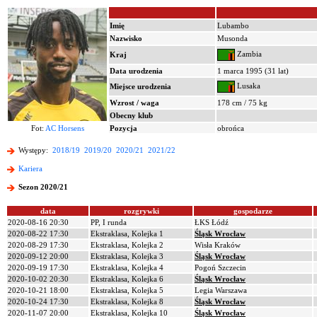
Imię
Lubambo
Nazwisko
Musonda
Zambia
Kraj
Data urodzenia
1 marca 1995 (31 lat)
Lusaka
Miejsce urodzenia
Wzrost / waga
178 cm / 75 kg
Obecny klub
Fot:
AC Horsens
Pozycja
obrońca
Występy:
2018/19
2019/20
2020/21
2021/22
Kariera
Sezon 2020/21
data
rozgrywki
gospodarze
2020-08-16 20:30
PP, I runda
ŁKS Łódź
2020-08-22 17:30
Ekstraklasa, Kolejka 1
Śląsk Wrocław
2020-08-29 17:30
Ekstraklasa, Kolejka 2
Wisła Kraków
2020-09-12 20:00
Ekstraklasa, Kolejka 3
Śląsk Wrocław
2020-09-19 17:30
Ekstraklasa, Kolejka 4
Pogoń Szczecin
2020-10-02 20:30
Ekstraklasa, Kolejka 6
Śląsk Wrocław
2020-10-21 18:00
Ekstraklasa, Kolejka 5
Legia Warszawa
2020-10-24 17:30
Ekstraklasa, Kolejka 8
Śląsk Wrocław
2020-11-07 20:00
Ekstraklasa, Kolejka 10
Śląsk Wrocław