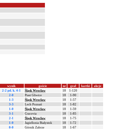
wynik
goście
nr
grał
kartki
akcje
2-2 pd.
k. 4-1
Śląsk Wrocław
18
1-120
2-0
Piast Gliwice
18
1-90
1-3
Śląsk Wrocław
18
1-57
3-3
Lech Poznań
18
1-82
1-0
Śląsk Wrocław
18
1-59
3-1
Cracovia
18
1-85
2-1
Śląsk Wrocław
18
1-75
1-0
Jagiellonia Białystok
18
1-72
0-0
Górnik Zabrze
18
1-67