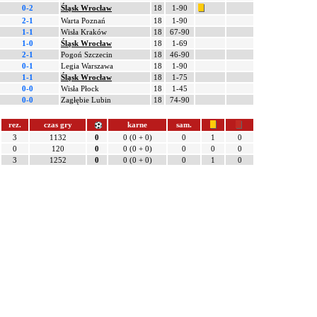
0-2
Śląsk Wrocław
18
1-90
2-1
Warta Poznań
18
1-90
1-1
Wisła Kraków
18
67-90
1-0
Śląsk Wrocław
18
1-69
2-1
Pogoń Szczecin
18
46-90
0-1
Legia Warszawa
18
1-90
1-1
Śląsk Wrocław
18
1-75
0-0
Wisła Płock
18
1-45
0-0
Zagłębie Lubin
18
74-90
rez.
czas gry
karne
sam.
3
1132
0
0 (0 + 0)
0
1
0
0
120
0
0 (0 + 0)
0
0
0
3
1252
0
0 (0 + 0)
0
1
0