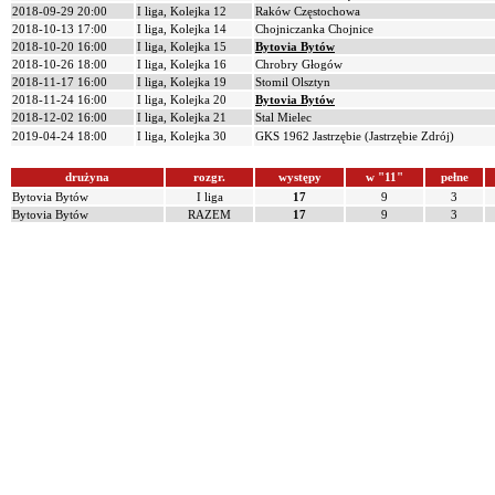
2018-09-29 20:00
I liga, Kolejka 12
Raków Częstochowa
2018-10-13 17:00
I liga, Kolejka 14
Chojniczanka Chojnice
2018-10-20 16:00
I liga, Kolejka 15
Bytovia Bytów
2018-10-26 18:00
I liga, Kolejka 16
Chrobry Głogów
2018-11-17 16:00
I liga, Kolejka 19
Stomil Olsztyn
2018-11-24 16:00
I liga, Kolejka 20
Bytovia Bytów
2018-12-02 16:00
I liga, Kolejka 21
Stal Mielec
2019-04-24 18:00
I liga, Kolejka 30
GKS 1962 Jastrzębie (Jastrzębie Zdrój)
drużyna
rozgr.
występy
w "11"
pełne
Bytovia Bytów
I liga
17
9
3
Bytovia Bytów
RAZEM
17
9
3