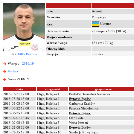
Imię
Arsenij
Nazwisko
Procyszyn
Ukraina
Kraj
Data urodzenia
29 sierpnia 1995 (30 lat)
Miejsce urodzenia
Wzrost / waga
181 cm / 72 kg
Obecny klub
Fot:
MKS Bytovia
Pozycja
obrońca
Występy:
2018/19
Kariera
Sezon 2018/19
data
rozgrywki
gospodarze
2018-07-21 17:00
I liga, Kolejka 1
Bruk-Bet Termalica Nieciecza
2018-07-28 15:00
I liga, Kolejka 2
Bytovia Bytów
2018-08-05 17:00
I liga, Kolejka 3
Garbarnia Kraków
2018-08-22 19:00
I liga, Kolejka 6
Puszcza Niepołomice
2018-08-25 16:00
I liga, Kolejka 7
Bytovia Bytów
2018-09-01 16:45
I liga, Kolejka 8
ŁKS Łódź
2018-09-05 16:45
I liga, Kolejka 5
Warta Poznań
2018-09-08 16:00
I liga, Kolejka 9
Bytovia Bytów
2018-09-15 19:10
I liga, Kolejka 10
Sandecja Nowy Sącz