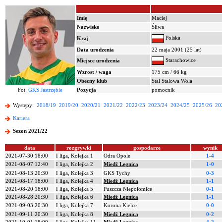
Imię
Maciej
Nazwisko
Śliwa
Polska
Kraj
Data urodzenia
22 maja 2001 (25 lat)
Starachowice
Miejsce urodzenia
Wzrost / waga
175 cm / 66 kg
Obecny klub
Stal Stalowa Wola
Fot:
GKS Jastrzębie
Pozycja
pomocnik
Występy:
2018/19
2019/20
2020/21
2021/22
2022/23
2023/24
2024/25
2025/26
20
Kariera
Sezon 2021/22
data
rozgrywki
gospodarze
wynik
2021-07-30 18:00
I liga, Kolejka 1
Odra Opole
1-4
2021-08-07 12:40
I liga, Kolejka 2
Miedź Legnica
1-0
2021-08-13 20:30
I liga, Kolejka 3
GKS Tychy
0-3
2021-08-17 18:00
I liga, Kolejka 4
Miedź Legnica
1-1
2021-08-20 18:00
I liga, Kolejka 5
Puszcza Niepołomice
0-1
2021-08-28 20:30
I liga, Kolejka 6
Miedź Legnica
1-1
2021-09-03 20:30
I liga, Kolejka 7
Korona Kielce
0-0
2021-09-11 20:30
I liga, Kolejka 8
Miedź Legnica
0-2