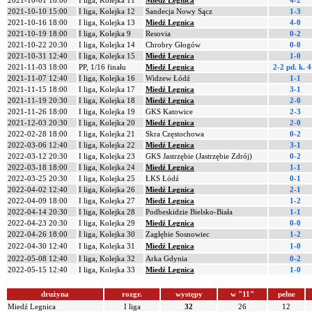
2021-10-01 18:00
I liga, Kolejka 11
Miedź Legnica
4-2
2021-10-10 15:00
I liga, Kolejka 12
Sandecja Nowy Sącz
1-3
2021-10-16 18:00
I liga, Kolejka 13
Miedź Legnica
4-0
2021-10-19 18:00
I liga, Kolejka 9
Resovia
0-2
2021-10-22 20:30
I liga, Kolejka 14
Chrobry Głogów
0-0
2021-10-31 12:40
I liga, Kolejka 15
Miedź Legnica
1-0
2021-11-03 18:00
PP, 1/16 finału
Miedź Legnica
2-2 pd.
k. 4
2021-11-07 12:40
I liga, Kolejka 16
Widzew Łódź
1-1
2021-11-15 18:00
I liga, Kolejka 17
Miedź Legnica
3-1
2021-11-19 20:30
I liga, Kolejka 18
Miedź Legnica
2-0
2021-11-26 18:00
I liga, Kolejka 19
GKS Katowice
2-3
2021-12-03 20:30
I liga, Kolejka 20
Miedź Legnica
2-0
2022-02-28 18:00
I liga, Kolejka 21
Skra Częstochowa
0-2
2022-03-06 12:40
I liga, Kolejka 22
Miedź Legnica
3-1
2022-03-12 20:30
I liga, Kolejka 23
GKS Jastrzębie (Jastrzębie Zdrój)
0-2
2022-03-18 18:00
I liga, Kolejka 24
Miedź Legnica
1-1
2022-03-25 20:30
I liga, Kolejka 25
ŁKS Łódź
0-1
2022-04-02 12:40
I liga, Kolejka 26
Miedź Legnica
2-1
2022-04-09 18:00
I liga, Kolejka 27
Miedź Legnica
1-2
2022-04-14 20:30
I liga, Kolejka 28
Podbeskidzie Bielsko-Biała
1-1
2022-04-23 20:30
I liga, Kolejka 29
Miedź Legnica
0-0
2022-04-26 18:00
I liga, Kolejka 30
Zagłębie Sosnowiec
1-2
2022-04-30 12:40
I liga, Kolejka 31
Miedź Legnica
1-0
2022-05-08 12:40
I liga, Kolejka 32
Arka Gdynia
0-2
2022-05-15 12:40
I liga, Kolejka 33
Miedź Legnica
1-0
drużyna
rozgr.
występy
w "11"
pełne
Miedź Legnica
I liga
32
26
12