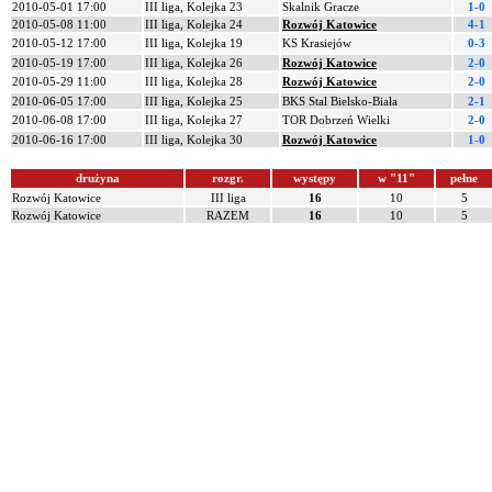
2010-05-01 17:00
III liga, Kolejka 23
Skalnik Gracze
1-0
2010-05-08 11:00
III liga, Kolejka 24
Rozwój Katowice
4-1
2010-05-12 17:00
III liga, Kolejka 19
KS Krasiejów
0-3
2010-05-19 17:00
III liga, Kolejka 26
Rozwój Katowice
2-0
2010-05-29 11:00
III liga, Kolejka 28
Rozwój Katowice
2-0
2010-06-05 17:00
III liga, Kolejka 25
BKS Stal Bielsko-Biała
2-1
2010-06-08 17:00
III liga, Kolejka 27
TOR Dobrzeń Wielki
2-0
2010-06-16 17:00
III liga, Kolejka 30
Rozwój Katowice
1-0
drużyna
rozgr.
występy
w "11"
pełne
Rozwój Katowice
III liga
16
10
5
Rozwój Katowice
RAZEM
16
10
5