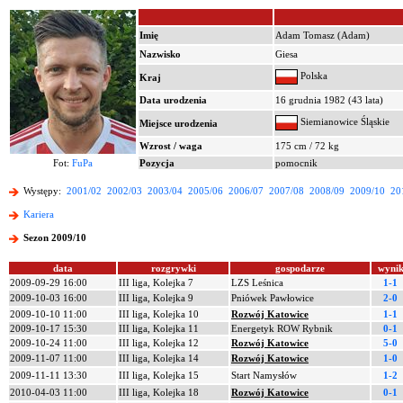
Imię
Adam Tomasz (Adam)
Nazwisko
Giesa
Polska
Kraj
Data urodzenia
16 grudnia 1982 (43 lata)
Siemianowice Śląskie
Miejsce urodzenia
Wzrost / waga
175 cm / 72 kg
Fot:
FuPa
Pozycja
pomocnik
Występy:
2001/02
2002/03
2003/04
2005/06
2006/07
2007/08
2008/09
2009/10
20
Kariera
Sezon 2009/10
data
rozgrywki
gospodarze
wyni
2009-09-29 16:00
III liga, Kolejka 7
LZS Leśnica
1-1
2009-10-03 16:00
III liga, Kolejka 9
Pniówek Pawłowice
2-0
2009-10-10 11:00
III liga, Kolejka 10
Rozwój Katowice
1-1
2009-10-17 15:30
III liga, Kolejka 11
Energetyk ROW Rybnik
0-1
2009-10-24 11:00
III liga, Kolejka 12
Rozwój Katowice
5-0
2009-11-07 11:00
III liga, Kolejka 14
Rozwój Katowice
1-0
2009-11-11 13:30
III liga, Kolejka 15
Start Namysłów
1-2
2010-04-03 11:00
III liga, Kolejka 18
Rozwój Katowice
0-1