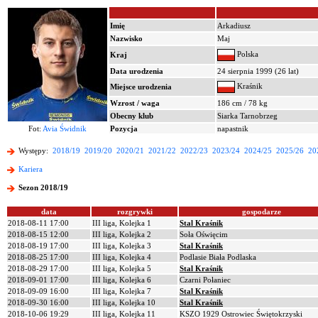
Imię
Arkadiusz
Nazwisko
Maj
Polska
Kraj
Data urodzenia
24 sierpnia 1999 (26 lat)
Kraśnik
Miejsce urodzenia
Wzrost / waga
186 cm / 78 kg
Obecny klub
Siarka Tarnobrzeg
Fot:
Avia Świdnik
Pozycja
napastnik
Występy:
2018/19
2019/20
2020/21
2021/22
2022/23
2023/24
2024/25
2025/26
20
Kariera
Sezon 2018/19
data
rozgrywki
gospodarze
2018-08-11 17:00
III liga, Kolejka 1
Stal Kraśnik
2018-08-15 12:00
III liga, Kolejka 2
Soła Oświęcim
2018-08-19 17:00
III liga, Kolejka 3
Stal Kraśnik
2018-08-25 17:00
III liga, Kolejka 4
Podlasie Biała Podlaska
2018-08-29 17:00
III liga, Kolejka 5
Stal Kraśnik
2018-09-01 17:00
III liga, Kolejka 6
Czarni Połaniec
2018-09-09 16:00
III liga, Kolejka 7
Stal Kraśnik
2018-09-30 16:00
III liga, Kolejka 10
Stal Kraśnik
2018-10-06 19:29
III liga, Kolejka 11
KSZO 1929 Ostrowiec Świętokrzyski