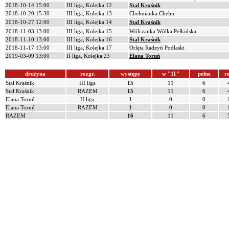
2018-10-14 15:00
III liga, Kolejka 12
Stal Kraśnik
2018-10-20 15:30
III liga, Kolejka 13
Chełmianka Chełm
2018-10-27 12:00
III liga, Kolejka 14
Stal Kraśnik
2018-11-03 13:00
III liga, Kolejka 15
Wólczanka Wólka Pełkińska
2018-11-10 13:00
III liga, Kolejka 16
Stal Kraśnik
2018-11-17 13:00
III liga, Kolejka 17
Orlęta Radzyń Podlaski
2019-03-09 13:00
II liga, Kolejka 23
Elana Toruń
drużyna
rozgr.
występy
w "11"
pełne
re
Stal Kraśnik
III liga
15
11
6
Stal Kraśnik
RAZEM
15
11
6
Elana Toruń
II liga
1
0
0
Elana Toruń
RAZEM
1
0
0
RAZEM
16
11
6