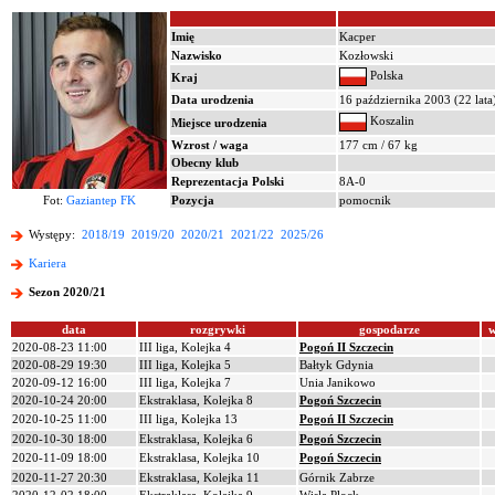
Imię
Kacper
Nazwisko
Kozłowski
Polska
Kraj
Data urodzenia
16 października 2003 (22 lata
Koszalin
Miejsce urodzenia
Wzrost / waga
177 cm / 67 kg
Obecny klub
Reprezentacja Polski
8A-0
Fot:
Gaziantep FK
Pozycja
pomocnik
Występy:
2018/19
2019/20
2020/21
2021/22
2025/26
Kariera
Sezon 2020/21
data
rozgrywki
gospodarze
w
2020-08-23 11:00
III liga, Kolejka 4
Pogoń II Szczecin
2020-08-29 19:30
III liga, Kolejka 5
Bałtyk Gdynia
2020-09-12 16:00
III liga, Kolejka 7
Unia Janikowo
2020-10-24 20:00
Ekstraklasa, Kolejka 8
Pogoń Szczecin
2020-10-25 11:00
III liga, Kolejka 13
Pogoń II Szczecin
2020-10-30 18:00
Ekstraklasa, Kolejka 6
Pogoń Szczecin
2020-11-09 18:00
Ekstraklasa, Kolejka 10
Pogoń Szczecin
2020-11-27 20:30
Ekstraklasa, Kolejka 11
Górnik Zabrze