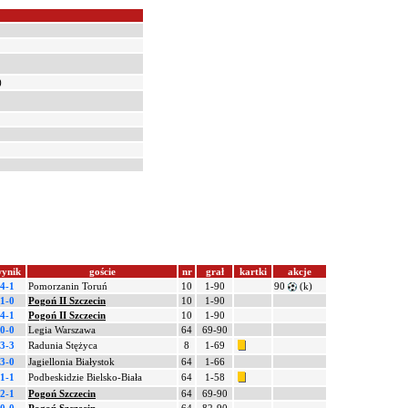
)
ynik
goście
nr
grał
kartki
akcje
4-1
Pomorzanin Toruń
10
1-90
90
(k)
1-0
Pogoń II Szczecin
10
1-90
4-1
Pogoń II Szczecin
10
1-90
0-0
Legia Warszawa
64
69-90
3-3
Radunia Stężyca
8
1-69
3-0
Jagiellonia Białystok
64
1-66
1-1
Podbeskidzie Bielsko-Biała
64
1-58
2-1
Pogoń Szczecin
64
69-90