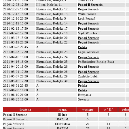
2020-12-02 18:00
Ekstraklasa, Kolejka 9
Wisła Płock
2020-12-03 12:30
III liga, Kolejka 11
Pogoń II Szczecin
2020-12-07 18:00
Ekstraklasa, Kolejka 12
Pogoń Szczecin
2020-12-12 15:00
Ekstraklasa, Kolejka 13
Warta Poznań
2020-12-16 20:30
Ekstraklasa, Kolejka 5
Lech Poznań
2020-12-19 15:00
Ekstraklasa, Kolejka 14
Pogoń Szczecin
2021-02-13 17:30
Ekstraklasa, Kolejka 17
Pogoń Szczecin
2021-02-28 17:30
Ekstraklasa, Kolejka 19
Śląsk Wrocław
2021-03-07 15:00
Ekstraklasa, Kolejka 20
Pogoń Szczecin
2021-03-19 20:30
Ekstraklasa, Kolejka 22
Pogoń Szczecin
2021-03-28 20:45
A
Polska
2021-04-03 17:30
Ekstraklasa, Kolejka 23
Legia Warszawa
2021-04-10 15:00
Ekstraklasa, Kolejka 24
Pogoń Szczecin
2021-04-16 18:00
Ekstraklasa, Kolejka 25
Podbeskidzie Bielsko-Biała
2021-04-20 18:00
Ekstraklasa, Kolejka 26
Pogoń Szczecin
2021-05-01 17:30
Ekstraklasa, Kolejka 28
Pogoń Szczecin
2021-05-07 20:30
Ekstraklasa, Kolejka 29
Zagłębie Lubin
2021-05-16 17:30
Ekstraklasa, Kolejka 30
Pogoń Szczecin
2021-06-01 20:45
A
Polska
2021-06-08 18:00
A
Polska
2021-06-19 21:00
A
Hiszpania
2021-06-23 18:00
A
Szwecja
drużyna
rozgr.
występy
w "11"
pełne
Pogoń II Szczecin
III liga
5
5
3
Pogoń II Szczecin
RAZEM
5
5
3
Pogoń Szczecin
Ekstraklasa
20
14
0
Pogoń Szczecin
RAZEM
20
14
0