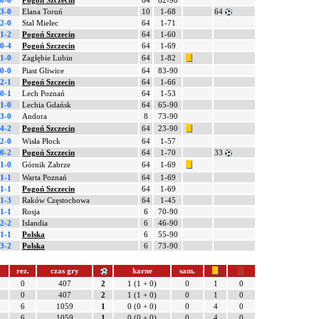
0-0
Pogoń Szczecin
64
82-90
3-0
Elana Toruń
10
1-68
64
2-0
Stal Mielec
64
1-71
1-2
Pogoń Szczecin
64
1-60
0-4
Pogoń Szczecin
64
1-69
1-0
Zagłębie Lubin
64
1-82
0-0
Piast Gliwice
64
83-90
2-1
Pogoń Szczecin
64
1-66
0-1
Lech Poznań
64
1-53
1-0
Lechia Gdańsk
64
65-90
3-0
Andora
8
73-90
4-2
Pogoń Szczecin
64
23-90
2-0
Wisła Płock
64
1-57
0-2
Pogoń Szczecin
64
1-70
33
1-0
Górnik Zabrze
64
1-69
1-1
Warta Poznań
64
1-69
1-1
Pogoń Szczecin
64
1-69
1-3
Raków Częstochowa
64
1-45
1-1
Rosja
6
70-90
2-2
Islandia
6
46-90
1-1
Polska
6
55-90
3-2
Polska
6
73-90
rez.
czas gry
karne
sam.
0
407
2
1 (1 + 0)
0
1
0
0
407
2
1 (1 + 0)
0
1
0
6
1059
1
0 (0 + 0)
0
4
0
6
1059
1
0 (0 + 0)
0
4
0