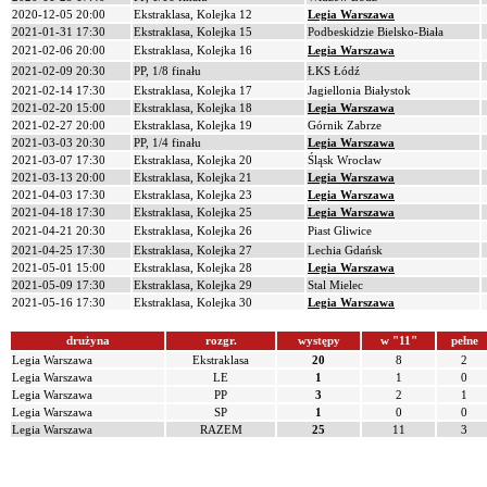
2020-12-05 20:00
Ekstraklasa, Kolejka 12
Legia Warszawa
2021-01-31 17:30
Ekstraklasa, Kolejka 15
Podbeskidzie Bielsko-Biała
2021-02-06 20:00
Ekstraklasa, Kolejka 16
Legia Warszawa
2021-02-09 20:30
PP, 1/8 finału
ŁKS Łódź
2021-02-14 17:30
Ekstraklasa, Kolejka 17
Jagiellonia Białystok
2021-02-20 15:00
Ekstraklasa, Kolejka 18
Legia Warszawa
2021-02-27 20:00
Ekstraklasa, Kolejka 19
Górnik Zabrze
2021-03-03 20:30
PP, 1/4 finału
Legia Warszawa
2021-03-07 17:30
Ekstraklasa, Kolejka 20
Śląsk Wrocław
2021-03-13 20:00
Ekstraklasa, Kolejka 21
Legia Warszawa
2021-04-03 17:30
Ekstraklasa, Kolejka 23
Legia Warszawa
2021-04-18 17:30
Ekstraklasa, Kolejka 25
Legia Warszawa
2021-04-21 20:30
Ekstraklasa, Kolejka 26
Piast Gliwice
2021-04-25 17:30
Ekstraklasa, Kolejka 27
Lechia Gdańsk
2021-05-01 15:00
Ekstraklasa, Kolejka 28
Legia Warszawa
2021-05-09 17:30
Ekstraklasa, Kolejka 29
Stal Mielec
2021-05-16 17:30
Ekstraklasa, Kolejka 30
Legia Warszawa
drużyna
rozgr.
występy
w "11"
pełne
Legia Warszawa
Ekstraklasa
20
8
2
Legia Warszawa
LE
1
1
0
Legia Warszawa
PP
3
2
1
Legia Warszawa
SP
1
0
0
Legia Warszawa
RAZEM
25
11
3