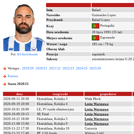
Imię
Rafael
Nazwisko
Guimarães Lopes
Przydomek
Rafael Lopes
Portugalia
Kraj
Data urodzenia
28 lipca 1991 (35 lat)
Esposende
Miejsce urodzenia
Wzrost / waga
185 cm / 79 kg
Obecny klub
Fot:
AS Anórthossis
Pozycja
napastnik
Sukcesy
wicemistrzostwo świata U-20 
Występy:
2019/20
2020/21
2021/22
2022/23
2024/25
2025/26
Kariera
Sezon 2020/21
data
rozgrywki
gospodarze
2020-09-11 20:30
Ekstraklasa, Kolejka 3
Wisła Płock
2020-09-19 20:00
Ekstraklasa, Kolejka 4
Legia Warszawa
2020-10-01 20:00
LE, IV runda eliminacyjna
Legia Warszawa
2020-10-09 20:15
SP, Finał
Legia Warszawa
2020-10-21 18:00
Ekstraklasa, Kolejka 5
Legia Warszawa
2020-11-08 15:00
Ekstraklasa, Kolejka 9
Legia Warszawa
2020-11-22 17:30
Ekstraklasa, Kolejka 10
Cracovia
2020-11-25 17:40
PP, 1/16 finału
Widzew Łódź