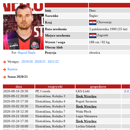
Imię
Dino
Nazwisko
Štiglec
Chorwacja
Kraj
Data urodzenia
3 października 1990 (35 lat)
Zagrzeb
Miejsce urodzenia
Wzrost / waga
188 cm / 82 kg
Obecny klub
Fot:
Hapoel Hajfa
Pozycja
obrońca
Występy:
2019/20
2020/21
2021/22
Kariera
Sezon 2020/21
data
rozgrywki
gospodarze
2020-08-16 20:30
PP, I runda
ŁKS Łódź
2-2
2020-09-12 20:00
Ekstraklasa, Kolejka 3
Śląsk Wrocław
2020-09-19 17:30
Ekstraklasa, Kolejka 4
Pogoń Szczecin
2020-10-02 20:30
Ekstraklasa, Kolejka 6
Śląsk Wrocław
2020-10-18 12:30
Ekstraklasa, Kolejka 7
Wisła Płock
2020-10-21 18:00
Ekstraklasa, Kolejka 5
Legia Warszawa
2020-10-24 17:30
Ekstraklasa, Kolejka 8
Śląsk Wrocław
2020-11-20 18:00
Ekstraklasa, Kolejka 9
Lechia Gdańsk