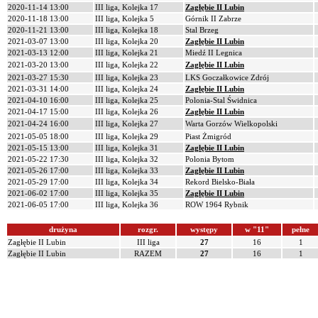
2020-11-14 13:00
III liga, Kolejka 17
Zagłębie II Lubin
2020-11-18 13:00
III liga, Kolejka 5
Górnik II Zabrze
2020-11-21 13:00
III liga, Kolejka 18
Stal Brzeg
2021-03-07 13:00
III liga, Kolejka 20
Zagłębie II Lubin
2021-03-13 12:00
III liga, Kolejka 21
Miedź II Legnica
2021-03-20 13:00
III liga, Kolejka 22
Zagłębie II Lubin
2021-03-27 15:30
III liga, Kolejka 23
LKS Goczałkowice Zdrój
2021-03-31 14:00
III liga, Kolejka 24
Zagłębie II Lubin
2021-04-10 16:00
III liga, Kolejka 25
Polonia-Stal Świdnica
2021-04-17 15:00
III liga, Kolejka 26
Zagłębie II Lubin
2021-04-24 16:00
III liga, Kolejka 27
Warta Gorzów Wielkopolski
2021-05-05 18:00
III liga, Kolejka 29
Piast Żmigród
2021-05-15 13:00
III liga, Kolejka 31
Zagłębie II Lubin
2021-05-22 17:30
III liga, Kolejka 32
Polonia Bytom
2021-05-26 17:00
III liga, Kolejka 33
Zagłębie II Lubin
2021-05-29 17:00
III liga, Kolejka 34
Rekord Bielsko-Biała
2021-06-02 17:00
III liga, Kolejka 35
Zagłębie II Lubin
2021-06-05 17:00
III liga, Kolejka 36
ROW 1964 Rybnik
drużyna
rozgr.
występy
w "11"
pełne
Zagłębie II Lubin
III liga
27
16
1
Zagłębie II Lubin
RAZEM
27
16
1