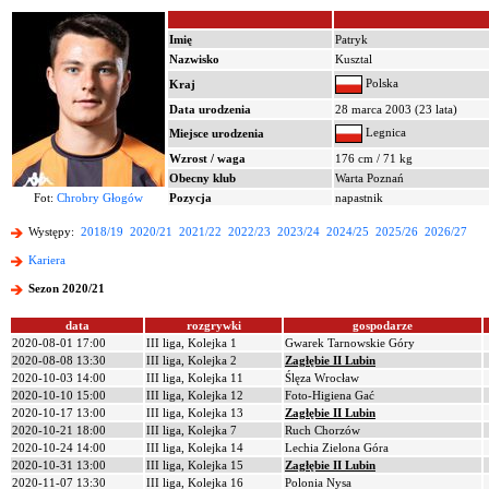
Imię
Patryk
Nazwisko
Kusztal
Polska
Kraj
Data urodzenia
28 marca 2003 (23 lata)
Legnica
Miejsce urodzenia
Wzrost / waga
176 cm / 71 kg
Obecny klub
Warta Poznań
Fot:
Chrobry Głogów
Pozycja
napastnik
Występy:
2018/19
2020/21
2021/22
2022/23
2023/24
2024/25
2025/26
2026/27
Kariera
Sezon 2020/21
data
rozgrywki
gospodarze
2020-08-01 17:00
III liga, Kolejka 1
Gwarek Tarnowskie Góry
2020-08-08 13:30
III liga, Kolejka 2
Zagłębie II Lubin
2020-10-03 14:00
III liga, Kolejka 11
Ślęza Wrocław
2020-10-10 15:00
III liga, Kolejka 12
Foto-Higiena Gać
2020-10-17 13:00
III liga, Kolejka 13
Zagłębie II Lubin
2020-10-21 18:00
III liga, Kolejka 7
Ruch Chorzów
2020-10-24 14:00
III liga, Kolejka 14
Lechia Zielona Góra
2020-10-31 13:00
III liga, Kolejka 15
Zagłębie II Lubin
2020-11-07 13:30
III liga, Kolejka 16
Polonia Nysa