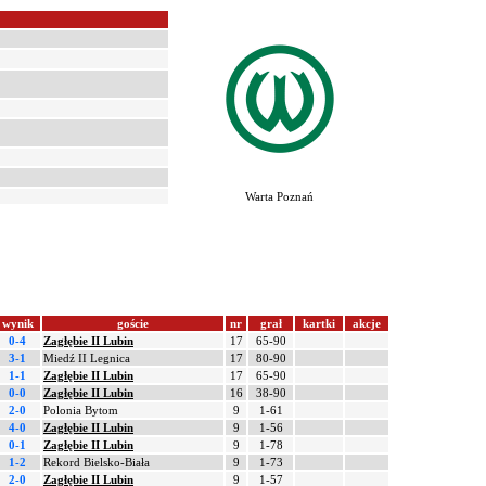
Warta Poznań
wynik
goście
nr
grał
kartki
akcje
0-4
Zagłębie II Lubin
17
65-90
3-1
Miedź II Legnica
17
80-90
1-1
Zagłębie II Lubin
17
65-90
0-0
Zagłębie II Lubin
16
38-90
2-0
Polonia Bytom
9
1-61
4-0
Zagłębie II Lubin
9
1-56
0-1
Zagłębie II Lubin
9
1-78
1-2
Rekord Bielsko-Biała
9
1-73
2-0
Zagłębie II Lubin
9
1-57