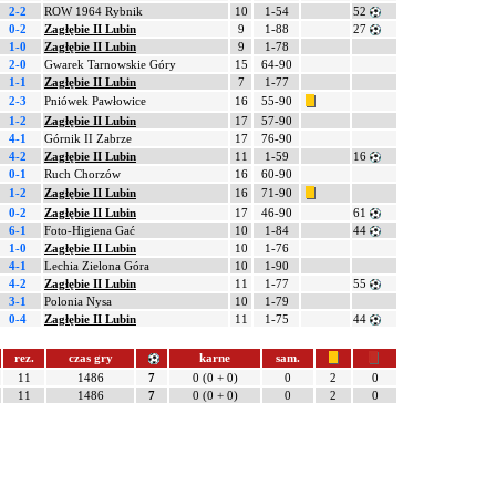
2-2
ROW 1964 Rybnik
10
1-54
52
0-2
Zagłębie II Lubin
9
1-88
27
1-0
Zagłębie II Lubin
9
1-78
2-0
Gwarek Tarnowskie Góry
15
64-90
1-1
Zagłębie II Lubin
7
1-77
2-3
Pniówek Pawłowice
16
55-90
1-2
Zagłębie II Lubin
17
57-90
4-1
Górnik II Zabrze
17
76-90
4-2
Zagłębie II Lubin
11
1-59
16
0-1
Ruch Chorzów
16
60-90
1-2
Zagłębie II Lubin
16
71-90
0-2
Zagłębie II Lubin
17
46-90
61
6-1
Foto-Higiena Gać
10
1-84
44
1-0
Zagłębie II Lubin
10
1-76
4-1
Lechia Zielona Góra
10
1-90
4-2
Zagłębie II Lubin
11
1-77
55
3-1
Polonia Nysa
10
1-79
0-4
Zagłębie II Lubin
11
1-75
44
rez.
czas gry
karne
sam.
11
1486
7
0 (0 + 0)
0
2
0
11
1486
7
0 (0 + 0)
0
2
0