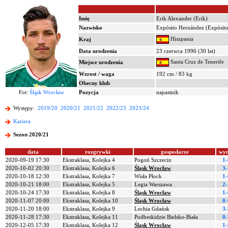
Imię
Erik Alexander (Erik)
Nazwisko
Expósito Hernández (Expósito
Hiszpania
Kraj
Data urodzenia
23 czerwca 1996 (30 lat)
Santa Cruz de Tenerife
Miejsce urodzenia
Wzrost / waga
192 cm / 83 kg
Obecny klub
Fot:
Śląsk Wrocław
Pozycja
napastnik
Występy:
2019/20
2020/21
2021/22
2022/23
2023/24
Kariera
Sezon 2020/21
data
rozgrywki
gospodarze
wyn
2020-09-19 17:30
Ekstraklasa, Kolejka 4
Pogoń Szczecin
1-
2020-10-02 20:30
Ekstraklasa, Kolejka 6
Śląsk Wrocław
3-
2020-10-18 12:30
Ekstraklasa, Kolejka 7
Wisła Płock
1-
2020-10-21 18:00
Ekstraklasa, Kolejka 5
Legia Warszawa
2-
2020-10-24 17:30
Ekstraklasa, Kolejka 8
Śląsk Wrocław
1-
2020-11-07 20:00
Ekstraklasa, Kolejka 10
Śląsk Wrocław
0-
2020-11-20 18:00
Ekstraklasa, Kolejka 9
Lechia Gdańsk
3-
2020-11-28 17:30
Ekstraklasa, Kolejka 11
Podbeskidzie Bielsko-Biała
0-
2020-12-05 17:30
Ekstraklasa, Kolejka 12
Śląsk Wrocław
1-