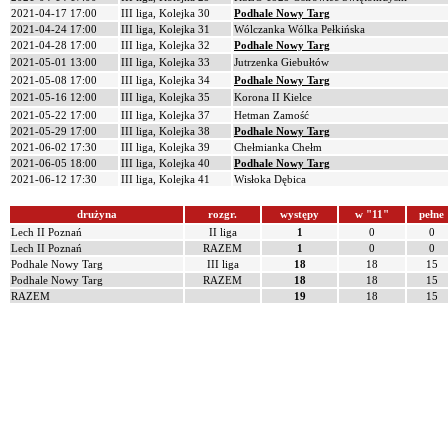
2021-04-17 17:00
III liga, Kolejka 30
Podhale Nowy Targ
2021-04-24 17:00
III liga, Kolejka 31
Wólczanka Wólka Pełkińska
2021-04-28 17:00
III liga, Kolejka 32
Podhale Nowy Targ
2021-05-01 13:00
III liga, Kolejka 33
Jutrzenka Giebułtów
2021-05-08 17:00
III liga, Kolejka 34
Podhale Nowy Targ
2021-05-16 12:00
III liga, Kolejka 35
Korona II Kielce
2021-05-22 17:00
III liga, Kolejka 37
Hetman Zamość
2021-05-29 17:00
III liga, Kolejka 38
Podhale Nowy Targ
2021-06-02 17:30
III liga, Kolejka 39
Chełmianka Chełm
2021-06-05 18:00
III liga, Kolejka 40
Podhale Nowy Targ
2021-06-12 17:30
III liga, Kolejka 41
Wisłoka Dębica
drużyna
rozgr.
występy
w "11"
pełne
Lech II Poznań
II liga
1
0
0
Lech II Poznań
RAZEM
1
0
0
Podhale Nowy Targ
III liga
18
18
15
Podhale Nowy Targ
RAZEM
18
18
15
RAZEM
19
18
15