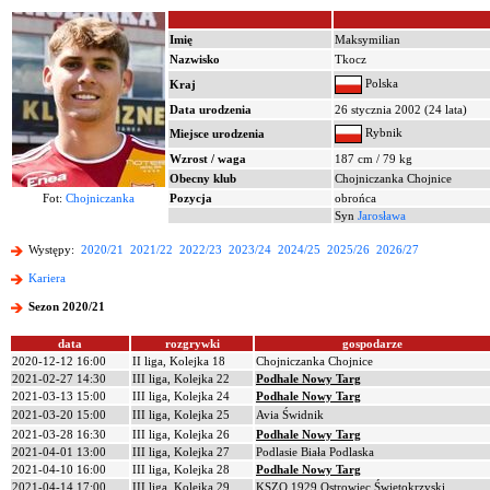
Imię
Maksymilian
Nazwisko
Tkocz
Polska
Kraj
Data urodzenia
26 stycznia 2002 (24 lata)
Rybnik
Miejsce urodzenia
Wzrost / waga
187 cm / 79 kg
Obecny klub
Chojniczanka Chojnice
Fot:
Chojniczanka
Pozycja
obrońca
Syn
Jarosława
Występy:
2020/21
2021/22
2022/23
2023/24
2024/25
2025/26
2026/27
Kariera
Sezon 2020/21
data
rozgrywki
gospodarze
2020-12-12 16:00
II liga, Kolejka 18
Chojniczanka Chojnice
2021-02-27 14:30
III liga, Kolejka 22
Podhale Nowy Targ
2021-03-13 15:00
III liga, Kolejka 24
Podhale Nowy Targ
2021-03-20 15:00
III liga, Kolejka 25
Avia Świdnik
2021-03-28 16:30
III liga, Kolejka 26
Podhale Nowy Targ
2021-04-01 13:00
III liga, Kolejka 27
Podlasie Biała Podlaska
2021-04-10 16:00
III liga, Kolejka 28
Podhale Nowy Targ
2021-04-14 17:00
III liga, Kolejka 29
KSZO 1929 Ostrowiec Świętokrzyski