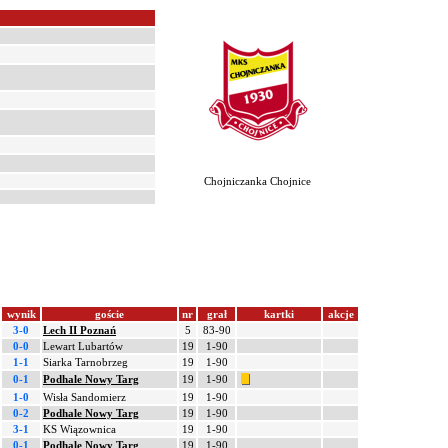
Chojniczanka Chojnice
wynik
goście
nr
grał
kartki
akcje
3-0
Lech II Poznań
5
83-90
0-0
Lewart Lubartów
19
1-90
1-1
Siarka Tarnobrzeg
19
1-90
0-1
Podhale Nowy Targ
19
1-90
1-0
Wisła Sandomierz
19
1-90
0-2
Podhale Nowy Targ
19
1-90
3-1
KS Wiązownica
19
1-90
0-1
Podhale Nowy Targ
19
1-90