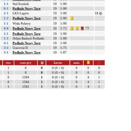
1-1
Stal Kraśnik
19
1-90
0-1
Podhale Nowy Targ
19
1-90
2-1
ŁKS Łagów
19
1-90
18
1-2
Podhale Nowy Targ
19
1-90
1-1
Wisła Puławy
19
1-90
73
0-0
Podhale Nowy Targ
20
1-72
2-1
Podhale Nowy Targ
19
1-90
1-1
Orlęta Radzyń Podlaski
19
1-90
4-1
Podhale Nowy Targ
19
1-90
3-1
Cracovia II
19
1-75
3-1
Podhale Nowy Targ
19
1-87
rez.
czas gry
karne
sam.
1
8
0
0 (0 + 0)
0
0
0
1
8
0
0 (0 + 0)
0
0
0
0
1584
1
0 (0 + 0)
0
4
1
0
1584
1
0 (0 + 0)
0
4
1
1
1592
1
0 (0 + 0)
0
4
1