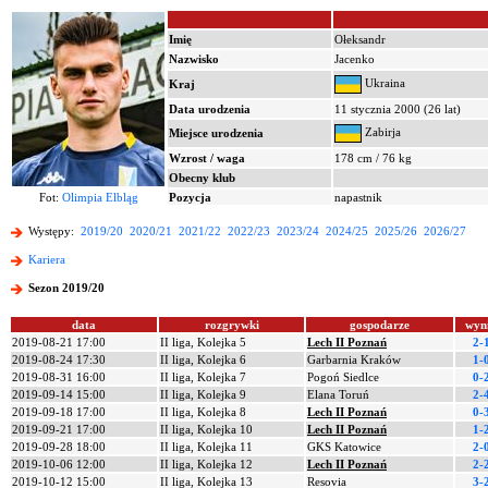
Imię
Ołeksandr
Nazwisko
Jacenko
Ukraina
Kraj
Data urodzenia
11 stycznia 2000 (26 lat)
Zabirja
Miejsce urodzenia
Wzrost / waga
178 cm / 76 kg
Obecny klub
Fot:
Olimpia Elbląg
Pozycja
napastnik
Występy:
2019/20
2020/21
2021/22
2022/23
2023/24
2024/25
2025/26
2026/27
Kariera
Sezon 2019/20
data
rozgrywki
gospodarze
wyn
2019-08-21 17:00
II liga, Kolejka 5
Lech II Poznań
2-
2019-08-24 17:30
II liga, Kolejka 6
Garbarnia Kraków
1-
2019-08-31 16:00
II liga, Kolejka 7
Pogoń Siedlce
0-
2019-09-14 15:00
II liga, Kolejka 9
Elana Toruń
2-
2019-09-18 17:00
II liga, Kolejka 8
Lech II Poznań
0-
2019-09-21 17:00
II liga, Kolejka 10
Lech II Poznań
1-
2019-09-28 18:00
II liga, Kolejka 11
GKS Katowice
2-
2019-10-06 12:00
II liga, Kolejka 12
Lech II Poznań
2-
2019-10-12 15:00
II liga, Kolejka 13
Resovia
3-