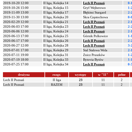
2019-10-20 12:00
II liga, Kolejka 14
Lech II Poznań
0-
2019-10-26 15:00
II liga, Kolejka 15
Gryf Wejherowo
1-
2019-11-09 13:00
II liga, Kolejka 17
Błękitni Stargard
2-
2019-11-30 13:00
II liga, Kolejka 20
Skra Częstochowa
0-
2020-02-29 12:00
II liga, Kolejka 21
Lech II Poznań
2-
2020-06-03 17:00
II liga, Kolejka 23
Lech II Poznań
2-
2020-06-06 12:00
II liga, Kolejka 24
Lech II Poznań
2-
2020-06-13 17:00
II liga, Kolejka 25
Górnik Polkowice
1-
2020-06-17 17:00
II liga, Kolejka 26
Lech II Poznań
2-
2020-06-27 12:00
II liga, Kolejka 28
Lech II Poznań
3-
2020-07-01 17:00
II liga, Kolejka 29
Stal Stalowa Wola
2-
2020-07-11 19:00
II liga, Kolejka 31
Znicz Pruszków
1-
2020-07-19 18:00
II liga, Kolejka 33
Bytovia Bytów
1-
2020-07-25 17:00
II liga, Kolejka 34
Lech II Poznań
0-
drużyna
rozgr.
występy
w "11"
pełne
Lech II Poznań
II liga
23
11
2
Lech II Poznań
RAZEM
23
11
2