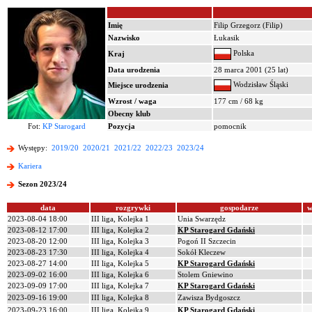
Imię
Filip Grzegorz (Filip)
Nazwisko
Łukasik
Polska
Kraj
Data urodzenia
28 marca 2001 (25 lat)
Wodzisław Śląski
Miejsce urodzenia
Wzrost / waga
177 cm / 68 kg
Obecny klub
Fot:
KP Starogard
Pozycja
pomocnik
Występy:
2019/20
2020/21
2021/22
2022/23
2023/24
Kariera
Sezon 2023/24
data
rozgrywki
gospodarze
w
2023-08-04 18:00
III liga, Kolejka 1
Unia Swarzędz
2023-08-12 17:00
III liga, Kolejka 2
KP Starogard Gdański
2023-08-20 12:00
III liga, Kolejka 3
Pogoń II Szczecin
2023-08-23 17:30
III liga, Kolejka 4
Sokół Kleczew
2023-08-27 14:00
III liga, Kolejka 5
KP Starogard Gdański
2023-09-02 16:00
III liga, Kolejka 6
Stolem Gniewino
2023-09-09 17:00
III liga, Kolejka 7
KP Starogard Gdański
2023-09-16 19:00
III liga, Kolejka 8
Zawisza Bydgoszcz
2023-09-23 16:00
III liga, Kolejka 9
KP Starogard Gdański