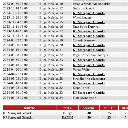
2023-09-30 16:00
III liga, Kolejka 10
Polonia Środa Wielkopolska
2023-10-14 12:00
III liga, Kolejka 12
Gedania Gdańsk
2023-10-21 15:00
III liga, Kolejka 13
KP Starogard Gdański
2023-10-28 14:30
III liga, Kolejka 14
Wikęd Luzino
2023-11-04 13:00
III liga, Kolejka 15
KP Starogard Gdański
2023-11-11 13:00
III liga, Kolejka 16
Unia Solec Kujawski
2023-11-18 13:00
III liga, Kolejka 17
KP Starogard Gdański
2023-11-25 13:10
III liga, Kolejka 18
KP Starogard Gdański
2024-03-03 15:30
III liga, Kolejka 19
Cartusia Kartuzy
2024-03-09 14:00
III liga, Kolejka 20
KP Starogard Gdański
2024-03-16 14:00
III liga, Kolejka 21
KP Starogard Gdański
2024-03-23 14:00
III liga, Kolejka 22
Pogoń Nowe Skalmierzyce
2024-03-30 14:00
III liga, Kolejka 23
KP Starogard Gdański
2024-04-13 16:00
III liga, Kolejka 25
KP Starogard Gdański
2024-04-20 14:00
III liga, Kolejka 26
Vineta Wolin
2024-04-27 14:00
III liga, Kolejka 27
KP Starogard Gdański
2024-05-04 17:30
III liga, Kolejka 28
Świt Skolwin (Szczecin)
2024-05-18 14:00
III liga, Kolejka 31
KP Starogard Gdański
2024-05-25 17:00
III liga, Kolejka 32
Elana Toruń
2024-05-30 17:00
III liga, Kolejka 33
KP Starogard Gdański
2024-06-08 17:00
III liga, Kolejka 34
Flota Świnoujście
drużyna
rozgr.
występy
w "11"
pełn
KP Starogard Gdański
III liga
30
25
7
KP Starogard Gdański
RAZEM
30
25
7