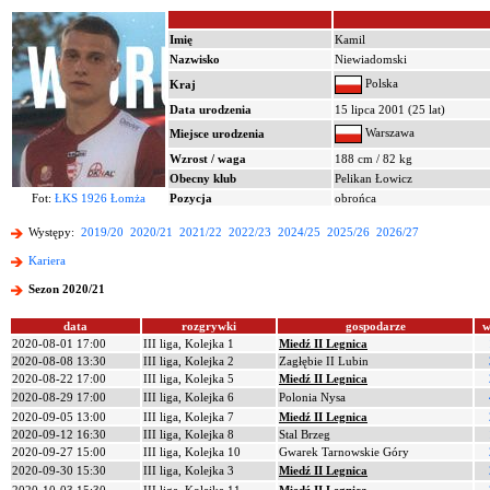
Imię
Kamil
Nazwisko
Niewiadomski
Polska
Kraj
Data urodzenia
15 lipca 2001 (25 lat)
Warszawa
Miejsce urodzenia
Wzrost / waga
188 cm / 82 kg
Obecny klub
Pelikan Łowicz
Fot:
ŁKS 1926 Łomża
Pozycja
obrońca
Występy:
2019/20
2020/21
2021/22
2022/23
2024/25
2025/26
2026/27
Kariera
Sezon 2020/21
data
rozgrywki
gospodarze
w
2020-08-01 17:00
III liga, Kolejka 1
Miedź II Legnica
2020-08-08 13:30
III liga, Kolejka 2
Zagłębie II Lubin
2020-08-22 17:00
III liga, Kolejka 5
Miedź II Legnica
2020-08-29 17:00
III liga, Kolejka 6
Polonia Nysa
2020-09-05 13:00
III liga, Kolejka 7
Miedź II Legnica
2020-09-12 16:30
III liga, Kolejka 8
Stal Brzeg
2020-09-27 15:00
III liga, Kolejka 10
Gwarek Tarnowskie Góry
2020-09-30 15:30
III liga, Kolejka 3
Miedź II Legnica