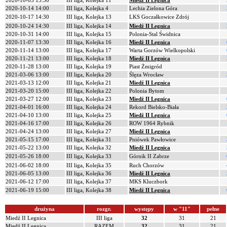
2020-10-03 15:30
III liga, Kolejka 11
Miedź II Legnica
2020-10-14 14:00
III liga, Kolejka 4
Lechia Zielona Góra
2020-10-17 14:30
III liga, Kolejka 13
LKS Goczałkowice Zdrój
2020-10-24 14:30
III liga, Kolejka 14
Miedź II Legnica
2020-10-31 14:00
III liga, Kolejka 15
Polonia-Stal Świdnica
2020-11-07 13:30
III liga, Kolejka 16
Miedź II Legnica
2020-11-14 13:00
III liga, Kolejka 17
Warta Gorzów Wielkopolski
2020-11-21 13:00
III liga, Kolejka 18
Miedź II Legnica
2020-11-28 13:00
III liga, Kolejka 19
Piast Żmigród
2021-03-06 13:00
III liga, Kolejka 20
Ślęza Wrocław
2021-03-13 12:00
III liga, Kolejka 21
Miedź II Legnica
2021-03-20 15:00
III liga, Kolejka 22
Polonia Bytom
2021-03-27 12:00
III liga, Kolejka 23
Miedź II Legnica
2021-04-01 16:00
III liga, Kolejka 24
Rekord Bielsko-Biała
2021-04-10 13:00
III liga, Kolejka 25
Miedź II Legnica
2021-04-16 17:00
III liga, Kolejka 26
ROW 1964 Rybnik
2021-04-24 13:00
III liga, Kolejka 27
Miedź II Legnica
2021-05-15 17:00
III liga, Kolejka 31
Pniówek Pawłowice
2021-05-22 13:00
III liga, Kolejka 32
Miedź II Legnica
2021-05-26 18:00
III liga, Kolejka 33
Górnik II Zabrze
2021-06-02 18:00
III liga, Kolejka 35
Ruch Chorzów
2021-06-05 13:00
III liga, Kolejka 36
Miedź II Legnica
2021-06-12 17:00
III liga, Kolejka 37
MKS Kluczbork
2021-06-19 15:00
III liga, Kolejka 38
Miedź II Legnica
drużyna
rozgr.
występy
w "11"
pełne
Miedź II Legnica
III liga
32
31
21
Miedź II Legnica
RAZEM
32
31
21