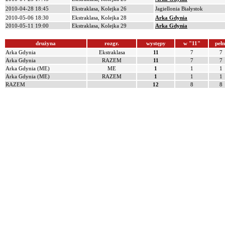
2010-04-28 18:45
Ekstraklasa, Kolejka 26
Jagiellonia Białystok
2010-05-06 18:30
Ekstraklasa, Kolejka 28
Arka Gdynia
2010-05-11 19:00
Ekstraklasa, Kolejka 29
Arka Gdynia
drużyna
rozgr.
występy
w "11"
pełn
Arka Gdynia
Ekstraklasa
11
7
7
Arka Gdynia
RAZEM
11
7
7
Arka Gdynia (ME)
ME
1
1
1
Arka Gdynia (ME)
RAZEM
1
1
1
RAZEM
12
8
8