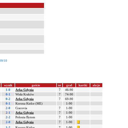
09/10
wynik
goście
nr
grał
kartki
akcje
1-0
Arka Gdynia
7
46-90
0-1
Wisła Kraków
7
74-90
0-2
Arka Gdynia
7
69-90
0-1
Korona Kielce (ME)
1-90
2-0
Cracovia
7
1-90
2-1
Arka Gdynia
7
1-90
2-2
Polonia Bytom
7
1-90
2-0
Arka Gdynia
7
1-90
1-2
Korona Kielce
7
1-90