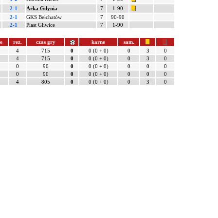
2-1
Arka Gdynia
7
1-90
2-1
GKS Bełchatów
7
90-90
2-1
Piast Gliwice
7
1-90
e
rez.
czas gry
karne
sam.
4
715
0
0 (0 + 0)
0
3
0
4
715
0
0 (0 + 0)
0
3
0
0
90
0
0 (0 + 0)
0
0
0
0
90
0
0 (0 + 0)
0
0
0
4
805
0
0 (0 + 0)
0
3
0