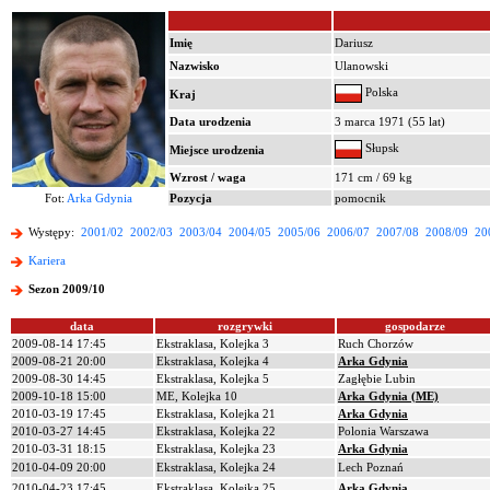
Imię
Dariusz
Nazwisko
Ulanowski
Polska
Kraj
Data urodzenia
3 marca 1971 (55 lat)
Słupsk
Miejsce urodzenia
Wzrost / waga
171 cm / 69 kg
Fot:
Arka Gdynia
Pozycja
pomocnik
Występy:
2001/02
2002/03
2003/04
2004/05
2005/06
2006/07
2007/08
2008/09
20
Kariera
Sezon 2009/10
data
rozgrywki
gospodarze
2009-08-14 17:45
Ekstraklasa, Kolejka 3
Ruch Chorzów
2009-08-21 20:00
Ekstraklasa, Kolejka 4
Arka Gdynia
2009-08-30 14:45
Ekstraklasa, Kolejka 5
Zagłębie Lubin
2009-10-18 15:00
ME, Kolejka 10
Arka Gdynia (ME)
2010-03-19 17:45
Ekstraklasa, Kolejka 21
Arka Gdynia
2010-03-27 14:45
Ekstraklasa, Kolejka 22
Polonia Warszawa
2010-03-31 18:15
Ekstraklasa, Kolejka 23
Arka Gdynia
2010-04-09 20:00
Ekstraklasa, Kolejka 24
Lech Poznań
2010-04-23 17:45
Ekstraklasa, Kolejka 25
Arka Gdynia