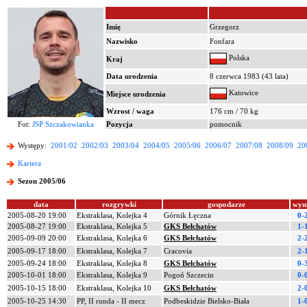
Imię
Grzegorz
Nazwisko
Fonfara
Polska
Kraj
Data urodzenia
8 czerwca 1983 (43 lata)
Katowice
Miejsce urodzenia
Wzrost / waga
176 cm / 70 kg
Fot:
JSP Szczakowianka
Pozycja
pomocnik
Występy:
2001/02
2002/03
2003/04
2004/05
2005/06
2006/07
2007/08
2008/09
20
Kariera
Sezon 2005/06
data
rozgrywki
gospodarze
wyn
2005-08-20 19:00
Ekstraklasa, Kolejka 4
Górnik Łęczna
0-
2005-08-27 19:00
Ekstraklasa, Kolejka 5
GKS Bełchatów
1-
2005-09-09 20:00
Ekstraklasa, Kolejka 6
GKS Bełchatów
2-
2005-09-17 18:00
Ekstraklasa, Kolejka 7
Cracovia
2-
2005-09-24 18:00
Ekstraklasa, Kolejka 8
GKS Bełchatów
0-
2005-10-01 18:00
Ekstraklasa, Kolejka 9
Pogoń Szczecin
0-
2005-10-15 18:00
Ekstraklasa, Kolejka 10
GKS Bełchatów
2-
2005-10-25 14:30
PP, II runda - II mecz
Podbeskidzie Bielsko-Biała
1-