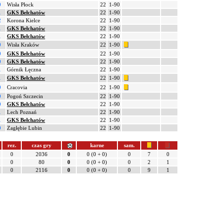
0
Wisła Płock
22
1-90
1
GKS Bełchatów
22
1-90
2
Korona Kielce
22
1-90
1
GKS Bełchatów
22
1-90
1
GKS Bełchatów
22
1-90
0
Wisła Kraków
22
1-90
0
GKS Bełchatów
22
1-90
0
GKS Bełchatów
22
1-90
1
Górnik Łęczna
22
1-90
1
GKS Bełchatów
22
1-90
0
Cracovia
22
1-90
0
Pogoń Szczecin
22
1-90
0
GKS Bełchatów
22
1-90
1
Lech Poznań
22
1-90
1
GKS Bełchatów
22
1-90
0
Zagłębie Lubin
22
1-90
rez.
czas gry
karne
sam.
0
2036
0
0 (0 + 0)
0
7
0
0
80
0
0 (0 + 0)
0
2
1
0
2116
0
0 (0 + 0)
0
9
1