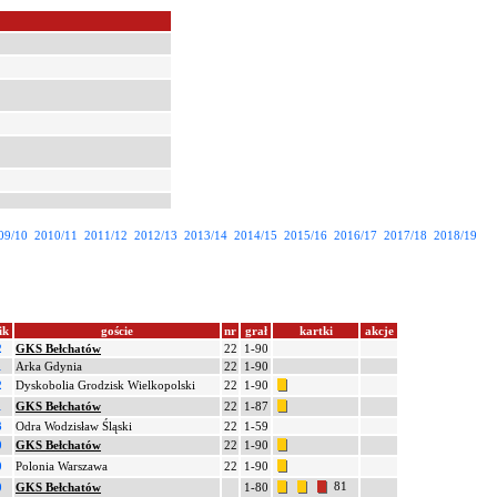
09/10
2010/11
2011/12
2012/13
2013/14
2014/15
2015/16
2016/17
2017/18
2018/19
ik
goście
nr
grał
kartki
akcje
2
GKS Bełchatów
22
1-90
1
Arka Gdynia
22
1-90
2
Dyskobolia Grodzisk Wielkopolski
22
1-90
1
GKS Bełchatów
22
1-87
3
Odra Wodzisław Śląski
22
1-59
0
GKS Bełchatów
22
1-90
0
Polonia Warszawa
22
1-90
81
0
GKS Bełchatów
1-80