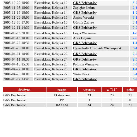
2005-10-29 18:00
Ekstraklasa, Kolejka 12
GKS Bełchatów
3-
2005-11-05 18:00
Ekstraklasa, Kolejka 13
Zagłębie Lubin
2-
2005-11-19 18:00
Ekstraklasa, Kolejka 14
GKS Bełchatów
1-
2005-11-26 18:00
Ekstraklasa, Kolejka 15
Amica Wronki
3-
2005-12-03 17:00
Ekstraklasa, Kolejka 16
Górnik Zabrze
0-
2005-12-11 14:30
Ekstraklasa, Kolejka 17
GKS Bełchatów
0-
2006-03-03 20:00
Ekstraklasa, Kolejka 18
Legia Warszawa
1-
2006-03-18 18:00
Ekstraklasa, Kolejka 20
Arka Gdynia
2-
2006-03-22 18:30
Ekstraklasa, Kolejka 19
GKS Bełchatów
1-
2006-03-25 18:00
Ekstraklasa, Kolejka 21
Dyskobolia Grodzisk Wielkopolski
3-
2006-04-01 18:00
Ekstraklasa, Kolejka 22
GKS Bełchatów
2-
2006-04-11 18:30
Ekstraklasa, Kolejka 24
GKS Bełchatów
2-
2006-04-15 15:30
Ekstraklasa, Kolejka 25
Polonia Warszawa
0-
2006-04-22 18:00
Ekstraklasa, Kolejka 26
GKS Bełchatów
1-
2006-04-29 18:00
Ekstraklasa, Kolejka 27
Wisła Płock
0-
2006-05-07 13:45
Ekstraklasa, Kolejka 28
GKS Bełchatów
3-
drużyna
rozgr.
występy
w "11"
pełne
GKS Bełchatów
Ekstraklasa
23
23
21
GKS Bełchatów
PP
1
1
0
GKS Bełchatów
RAZEM
24
24
21