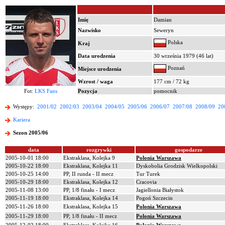
Imię
Damian
Nazwisko
Seweryn
Polska
Kraj
Data urodzenia
30 września 1979 (46 lat)
Poznań
Miejsce urodzenia
Wzrost / waga
177 cm / 72 kg
Fot:
ŁKS Fans
Pozycja
pomocnik
Występy:
2001/02
2002/03
2003/04
2004/05
2005/06
2006/07
2007/08
2008/09
20
Kariera
Sezon 2005/06
data
rozgrywki
gospodarze
2005-10-01 18:00
Ekstraklasa, Kolejka 9
Polonia Warszawa
2005-10-22 18:00
Ekstraklasa, Kolejka 11
Dyskobolia Grodzisk Wielkopolski
2005-10-25 14:00
PP, II runda - II mecz
Tur Turek
2005-10-29 18:00
Ekstraklasa, Kolejka 12
Cracovia
2005-11-08 13:00
PP, 1/8 finału - I mecz
Jagiellonia Białystok
2005-11-19 18:00
Ekstraklasa, Kolejka 14
Pogoń Szczecin
2005-11-26 18:00
Ekstraklasa, Kolejka 15
Polonia Warszawa
2005-11-29 18:00
PP, 1/8 finału - II mecz
Polonia Warszawa