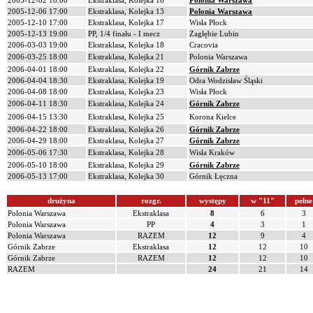
2005-12-02 18:00
Ekstraklasa, Kolejka 16
Polonia Warszawa
2005-12-06 17:00
Ekstraklasa, Kolejka 13
Polonia Warszawa
2005-12-10 17:00
Ekstraklasa, Kolejka 17
Wisła Płock
2005-12-13 19:00
PP, 1/4 finału - I mecz
Zagłębie Lubin
2006-03-03 19:00
Ekstraklasa, Kolejka 18
Cracovia
2006-03-25 18:00
Ekstraklasa, Kolejka 21
Polonia Warszawa
2006-04-01 18:00
Ekstraklasa, Kolejka 22
Górnik Zabrze
2006-04-04 18:30
Ekstraklasa, Kolejka 19
Odra Wodzisław Śląski
2006-04-08 18:00
Ekstraklasa, Kolejka 23
Wisła Płock
2006-04-11 18:30
Ekstraklasa, Kolejka 24
Górnik Zabrze
2006-04-15 13:30
Ekstraklasa, Kolejka 25
Korona Kielce
2006-04-22 18:00
Ekstraklasa, Kolejka 26
Górnik Zabrze
2006-04-29 18:00
Ekstraklasa, Kolejka 27
Górnik Zabrze
2006-05-06 17:30
Ekstraklasa, Kolejka 28
Wisła Kraków
2006-05-10 18:00
Ekstraklasa, Kolejka 29
Górnik Zabrze
2006-05-13 17:00
Ekstraklasa, Kolejka 30
Górnik Łęczna
drużyna
rozgr.
występy
w "11"
pełne
Polonia Warszawa
Ekstraklasa
8
6
3
Polonia Warszawa
PP
4
3
1
Polonia Warszawa
RAZEM
12
9
4
Górnik Zabrze
Ekstraklasa
12
12
10
Górnik Zabrze
RAZEM
12
12
10
RAZEM
24
21
14