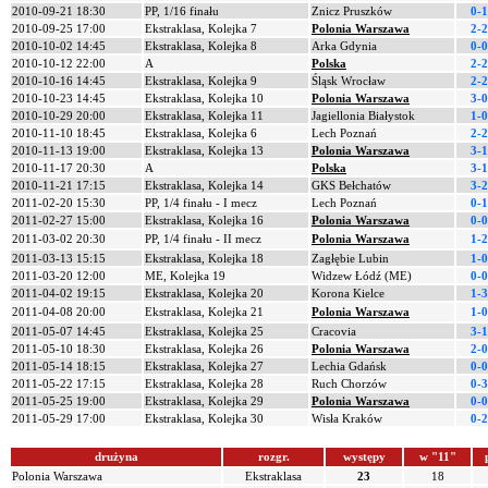
2010-09-21 18:30
PP, 1/16 finału
Znicz Pruszków
0-1
2010-09-25 17:00
Ekstraklasa, Kolejka 7
Polonia Warszawa
2-2
2010-10-02 14:45
Ekstraklasa, Kolejka 8
Arka Gdynia
0-0
2010-10-12 22:00
A
Polska
2-2
2010-10-16 14:45
Ekstraklasa, Kolejka 9
Śląsk Wrocław
2-2
2010-10-23 14:45
Ekstraklasa, Kolejka 10
Polonia Warszawa
3-0
2010-10-29 20:00
Ekstraklasa, Kolejka 11
Jagiellonia Białystok
1-0
2010-11-10 18:45
Ekstraklasa, Kolejka 6
Lech Poznań
2-2
2010-11-13 19:00
Ekstraklasa, Kolejka 13
Polonia Warszawa
3-1
2010-11-17 20:30
A
Polska
3-1
2010-11-21 17:15
Ekstraklasa, Kolejka 14
GKS Bełchatów
3-2
2011-02-20 15:30
PP, 1/4 finału - I mecz
Lech Poznań
0-1
2011-02-27 15:00
Ekstraklasa, Kolejka 16
Polonia Warszawa
0-0
2011-03-02 20:30
PP, 1/4 finału - II mecz
Polonia Warszawa
1-2
2011-03-13 15:15
Ekstraklasa, Kolejka 18
Zagłębie Lubin
1-0
2011-03-20 12:00
ME, Kolejka 19
Widzew Łódź (ME)
0-0
2011-04-02 19:15
Ekstraklasa, Kolejka 20
Korona Kielce
1-3
2011-04-08 20:00
Ekstraklasa, Kolejka 21
Polonia Warszawa
1-0
2011-05-07 14:45
Ekstraklasa, Kolejka 25
Cracovia
3-1
2011-05-10 18:30
Ekstraklasa, Kolejka 26
Polonia Warszawa
2-0
2011-05-14 18:15
Ekstraklasa, Kolejka 27
Lechia Gdańsk
0-0
2011-05-22 17:15
Ekstraklasa, Kolejka 28
Ruch Chorzów
0-3
2011-05-25 19:00
Ekstraklasa, Kolejka 29
Polonia Warszawa
0-0
2011-05-29 17:00
Ekstraklasa, Kolejka 30
Wisła Kraków
0-2
drużyna
rozgr.
występy
w "11"
Polonia Warszawa
Ekstraklasa
23
18