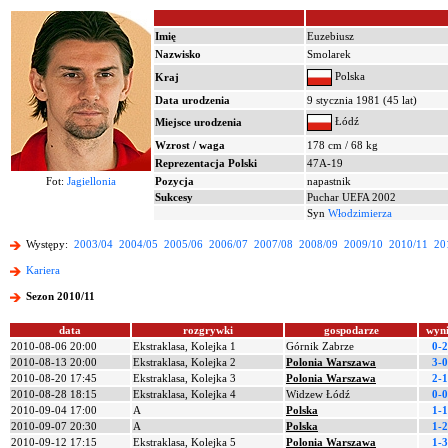
Imię
Euzebiusz
Nazwisko
Smolarek
Polska
Kraj
Data urodzenia
9 stycznia 1981 (45 lat)
Łódź
Miejsce urodzenia
Wzrost / waga
178 cm / 68 kg
Reprezentacja Polski
47A-19
Fot:
Jagiellonia
Pozycja
napastnik
Sukcesy
Puchar UEFA 2002
Syn
Włodzimierza
Występy:
2003/04
2004/05
2005/06
2006/07
2007/08
2008/09
2009/10
2010/11
20
Kariera
Sezon 2010/11
data
rozgrywki
gospodarze
wyn
2010-08-06 20:00
Ekstraklasa, Kolejka 1
Górnik Zabrze
0-2
2010-08-13 20:00
Ekstraklasa, Kolejka 2
Polonia Warszawa
3-0
2010-08-20 17:45
Ekstraklasa, Kolejka 3
Polonia Warszawa
2-1
2010-08-28 18:15
Ekstraklasa, Kolejka 4
Widzew Łódź
0-0
2010-09-04 17:00
A
Polska
1-1
2010-09-07 20:30
A
Polska
1-2
2010-09-12 17:15
Ekstraklasa, Kolejka 5
Polonia Warszawa
1-3