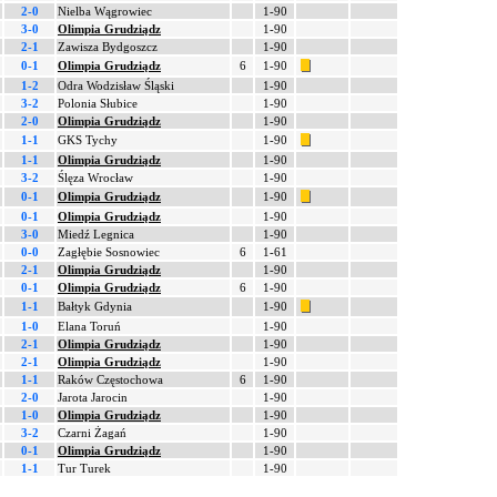
2-0
Nielba Wągrowiec
1-90
3-0
Olimpia Grudziądz
1-90
2-1
Zawisza Bydgoszcz
1-90
0-1
Olimpia Grudziądz
6
1-90
1-2
Odra Wodzisław Śląski
1-90
3-2
Polonia Słubice
1-90
2-0
Olimpia Grudziądz
1-90
1-1
GKS Tychy
1-90
1-1
Olimpia Grudziądz
1-90
3-2
Ślęza Wrocław
1-90
0-1
Olimpia Grudziądz
1-90
0-1
Olimpia Grudziądz
1-90
3-0
Miedź Legnica
1-90
0-0
Zagłębie Sosnowiec
6
1-61
2-1
Olimpia Grudziądz
1-90
0-1
Olimpia Grudziądz
6
1-90
1-1
Bałtyk Gdynia
1-90
1-0
Elana Toruń
1-90
2-1
Olimpia Grudziądz
1-90
2-1
Olimpia Grudziądz
1-90
1-1
Raków Częstochowa
6
1-90
2-0
Jarota Jarocin
1-90
1-0
Olimpia Grudziądz
1-90
3-2
Czarni Żagań
1-90
0-1
Olimpia Grudziądz
1-90
1-1
Tur Turek
1-90