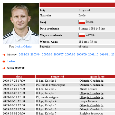
Imię
Krzysztof
Nazwisko
Brede
Polska
Kraj
Data urodzenia
8 lutego 1981 (45 lat)
Gdynia
Miejsce urodzenia
Wzrost / waga
181 cm / 75 kg
Fot:
Lechia Gdańsk
Pozycja
obrońca
Występy:
2002/03
2003/04
2005/06
2006/07
2007/08
2008/09
2009/10
2010/11
20
Kariera
Sezon 2009/10
data
rozgrywki
gospodarze
2009-07-25 17:00
II liga, Kolejka 1
Olimpia Grudziądz
2009-07-29 17:00
PP, Runda przedwstępna
Olimpia Grudziądz
2009-08-01 17:00
II liga, Kolejka 2
Miedź Legnica
2009-08-08 17:00
II liga, Kolejka 3
Olimpia Grudziądz
2009-08-11 17:00
PP, Runda wstępna
Olimpia Grudziądz
2009-08-15 17:30
II liga, Kolejka 4
Bałtyk Gdynia
2009-08-22 17:00
II liga, Kolejka 5
Olimpia Grudziądz
2009-08-29 17:00
II liga, Kolejka 6
Olimpia Grudziądz
2009-09-02 20:00
II liga, Kolejka 7
Zagłębie Sosnowiec