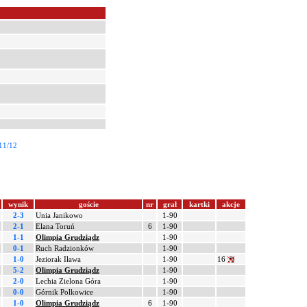
11/12
wynik
goście
nr
grał
kartki
akcje
2-3
Unia Janikowo
1-90
2-1
Elana Toruń
6
1-90
1-1
Olimpia Grudziądz
1-90
0-1
Ruch Radzionków
1-90
1-0
Jeziorak Iława
1-90
16
5-2
Olimpia Grudziądz
1-90
2-0
Lechia Zielona Góra
1-90
0-0
Górnik Polkowice
1-90
1-0
Olimpia Grudziądz
6
1-90