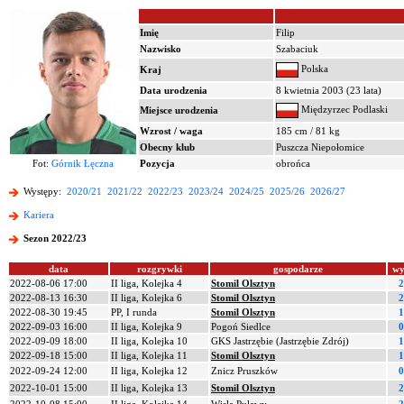
Imię
Filip
Nazwisko
Szabaciuk
Polska
Kraj
Data urodzenia
8 kwietnia 2003 (23 lata)
Międzyrzec Podlaski
Miejsce urodzenia
Wzrost / waga
185 cm / 81 kg
Obecny klub
Puszcza Niepołomice
Fot:
Górnik Łęczna
Pozycja
obrońca
Występy:
2020/21
2021/22
2022/23
2023/24
2024/25
2025/26
2026/27
Kariera
Sezon 2022/23
data
rozgrywki
gospodarze
wy
2022-08-06 17:00
II liga, Kolejka 4
Stomil Olsztyn
2
2022-08-13 16:30
II liga, Kolejka 6
Stomil Olsztyn
2
2022-08-30 19:45
PP, I runda
Stomil Olsztyn
1
2022-09-03 16:00
II liga, Kolejka 9
Pogoń Siedlce
0
2022-09-09 18:00
II liga, Kolejka 10
GKS Jastrzębie (Jastrzębie Zdrój)
1
2022-09-18 15:00
II liga, Kolejka 11
Stomil Olsztyn
1
2022-09-24 12:00
II liga, Kolejka 12
Znicz Pruszków
0
2022-10-01 15:00
II liga, Kolejka 13
Stomil Olsztyn
2