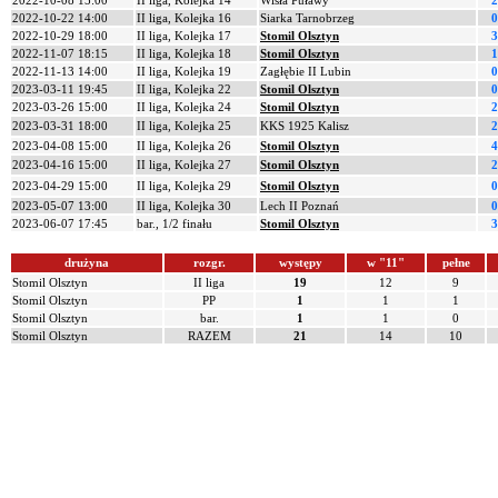
2022-10-08 15:00
II liga, Kolejka 14
Wisła Puławy
2
2022-10-22 14:00
II liga, Kolejka 16
Siarka Tarnobrzeg
0
2022-10-29 18:00
II liga, Kolejka 17
Stomil Olsztyn
3
2022-11-07 18:15
II liga, Kolejka 18
Stomil Olsztyn
1
2022-11-13 14:00
II liga, Kolejka 19
Zagłębie II Lubin
0
2023-03-11 19:45
II liga, Kolejka 22
Stomil Olsztyn
0
2023-03-26 15:00
II liga, Kolejka 24
Stomil Olsztyn
2
2023-03-31 18:00
II liga, Kolejka 25
KKS 1925 Kalisz
2
2023-04-08 15:00
II liga, Kolejka 26
Stomil Olsztyn
4
2023-04-16 15:00
II liga, Kolejka 27
Stomil Olsztyn
2
2023-04-29 15:00
II liga, Kolejka 29
Stomil Olsztyn
0
2023-05-07 13:00
II liga, Kolejka 30
Lech II Poznań
0
2023-06-07 17:45
bar., 1/2 finału
Stomil Olsztyn
3
drużyna
rozgr.
występy
w "11"
pełne
Stomil Olsztyn
II liga
19
12
9
Stomil Olsztyn
PP
1
1
1
Stomil Olsztyn
bar.
1
1
0
Stomil Olsztyn
RAZEM
21
14
10