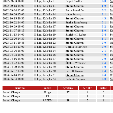
2022-09-03 16:00
II liga, Kolejka 9
Pogoń Siedlce
0-0
St
2022-09-18 15:00
II liga, Kolejka 11
Stomil Olsztyn
1-0
Śl
2022-09-24 12:00
II liga, Kolejka 12
Znicz Pruszków
0-2
St
2022-10-08 15:00
II liga, Kolejka 14
Wisła Puławy
2-1
St
2022-10-15 20:30
II liga, Kolejka 15
Stomil Olsztyn
4-3
Hu
2022-10-22 14:00
II liga, Kolejka 16
Siarka Tarnobrzeg
0-1
St
2022-10-29 18:00
II liga, Kolejka 17
Stomil Olsztyn
3-2
Ra
2022-11-07 18:15
II liga, Kolejka 18
Stomil Olsztyn
1-0
Ko
2022-11-13 14:00
II liga, Kolejka 19
Zagłębie II Lubin
0-4
St
2023-02-26 14:30
II liga, Kolejka 20
Stomil Olsztyn
1-1
Po
2023-03-11 19:45
II liga, Kolejka 22
Stomil Olsztyn
0-0
Ol
2023-03-18 13:00
II liga, Kolejka 23
Górnik Polkowice
0-0
St
2023-03-26 15:00
II liga, Kolejka 24
Stomil Olsztyn
2-1
Mo
2023-04-08 15:00
II liga, Kolejka 26
Stomil Olsztyn
4-0
Po
2023-04-16 15:00
II liga, Kolejka 27
Stomil Olsztyn
2-0
GK
2023-04-22 13:00
II liga, Kolejka 28
Śląsk II Wrocław
0-3
St
2023-04-29 15:00
II liga, Kolejka 29
Stomil Olsztyn
0-0
Zn
2023-05-07 13:00
II liga, Kolejka 30
Lech II Poznań
0-3
St
2023-05-13 19:45
II liga, Kolejka 31
Stomil Olsztyn
0-3
Wi
2023-06-04 18:00
II liga, Kolejka 34
Radunia Stężyca
0-0
St
drużyna
rozgr.
występy
w "11"
pełne
Stomil Olsztyn
II liga
27
4
0
Stomil Olsztyn
PP
1
1
1
Stomil Olsztyn
RAZEM
28
5
1