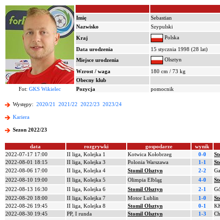
Imię
Sebastian
Nazwisko
Szypulski
Polska
Kraj
Data urodzenia
15 stycznia 1998 (28 lat)
Olsztyn
Miejsce urodzenia
Wzrost / waga
180 cm / 73 kg
Obecny klub
Fot:
GKS Wikielec
Pozycja
pomocnik
Występy:
2020/21
2021/22
2022/23
2023/24
Kariera
Sezon 2022/23
data
rozgrywki
gospodarze
wynik
2022-07-17 17:00
II liga, Kolejka 1
Kotwica Kołobrzeg
0-0
St
2022-08-01 18:15
II liga, Kolejka 3
Polonia Warszawa
1-1
St
2022-08-06 17:00
II liga, Kolejka 4
Stomil Olsztyn
2-2
Ga
2022-08-10 19:00
II liga, Kolejka 5
Olimpia Elbląg
4-0
St
2022-08-13 16:30
II liga, Kolejka 6
Stomil Olsztyn
2-1
Gó
2022-08-20 18:00
II liga, Kolejka 7
Motor Lublin
1-0
St
2022-08-26 19:45
II liga, Kolejka 8
Stomil Olsztyn
0-1
KK
2022-08-30 19:45
PP, I runda
Stomil Olsztyn
1-3
Ch