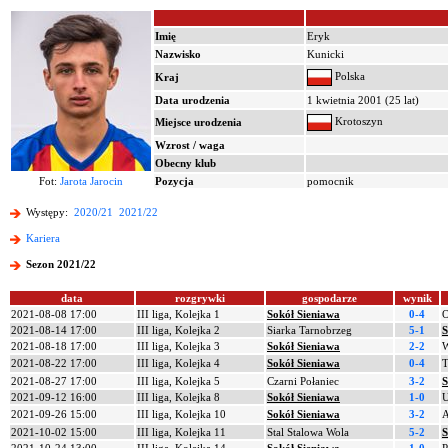
Imię
Eryk
Nazwisko
Kunicki
Polska
Kraj
Data urodzenia
1 kwietnia 2001 (25 lat)
Krotoszyn
Miejsce urodzenia
Wzrost / waga
Obecny klub
Fot:
Jarota Jarocin
Pozycja
pomocnik
Występy:
2020/21
2021/22
Kariera
Sezon 2021/22
data
rozgrywki
gospodarze
wynik
2021-08-08 17:00
III liga, Kolejka 1
Sokół Sieniawa
0-4
O
2021-08-14 17:00
III liga, Kolejka 2
Siarka Tarnobrzeg
5-1
S
2021-08-18 17:00
III liga, Kolejka 3
Sokół Sieniawa
2-2
W
2021-08-22 17:00
III liga, Kolejka 4
Sokół Sieniawa
0-4
T
2021-08-27 17:00
III liga, Kolejka 5
Czarni Połaniec
3-2
S
2021-09-12 16:00
III liga, Kolejka 8
Sokół Sieniawa
1-0
U
2021-09-26 15:00
III liga, Kolejka 10
Sokół Sieniawa
3-2
A
2021-10-02 15:00
III liga, Kolejka 11
Stal Stalowa Wola
5-2
S