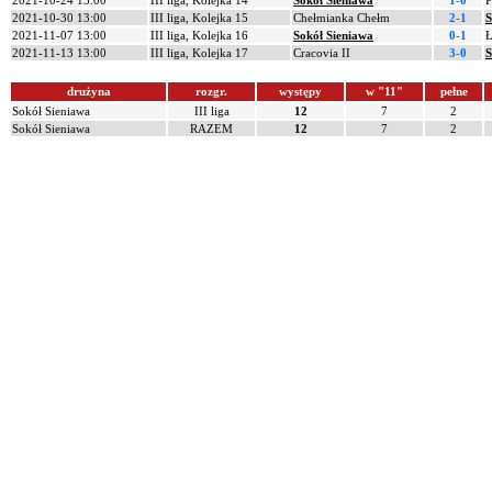
2021-10-24 13:00
III liga, Kolejka 14
Sokół Sieniawa
1-0
P
2021-10-30 13:00
III liga, Kolejka 15
Chełmianka Chełm
2-1
S
2021-11-07 13:00
III liga, Kolejka 16
Sokół Sieniawa
0-1
2021-11-13 13:00
III liga, Kolejka 17
Cracovia II
3-0
S
drużyna
rozgr.
występy
w "11"
pełne
Sokół Sieniawa
III liga
12
7
2
Sokół Sieniawa
RAZEM
12
7
2