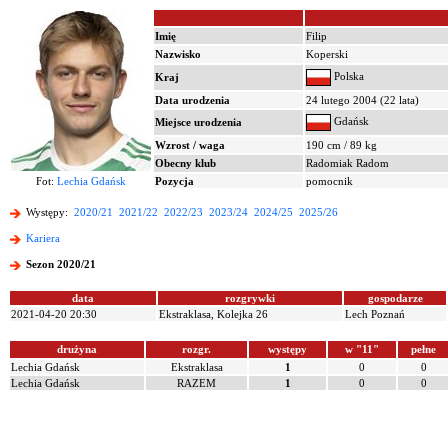
Imię
Filip
Nazwisko
Koperski
Polska
Kraj
Data urodzenia
24 lutego 2004 (22 lata)
Gdańsk
Miejsce urodzenia
Wzrost / waga
190 cm / 89 kg
Obecny klub
Radomiak Radom
Fot:
Lechia Gdańsk
Pozycja
pomocnik
Występy:
2020/21
2021/22
2022/23
2023/24
2024/25
2025/26
Kariera
Sezon 2020/21
data
rozgrywki
gospodarze
2021-04-20 20:30
Ekstraklasa, Kolejka 26
Lech Poznań
drużyna
rozgr.
występy
w "11"
pełne
Lechia Gdańsk
Ekstraklasa
1
0
0
Lechia Gdańsk
RAZEM
1
0
0