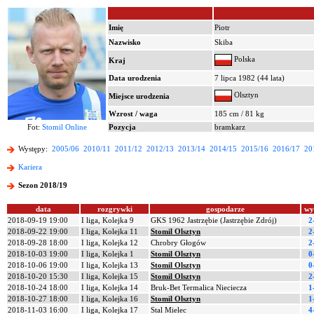
Imię
Piotr
Nazwisko
Skiba
Polska
Kraj
Data urodzenia
7 lipca 1982 (44 lata)
Olsztyn
Miejsce urodzenia
Wzrost / waga
185 cm / 81 kg
Fot:
Stomil Online
Pozycja
bramkarz
Występy:
2005/06
2010/11
2011/12
2012/13
2013/14
2014/15
2015/16
2016/17
20
Kariera
Sezon 2018/19
data
rozgrywki
gospodarze
wy
2018-09-19 19:00
I liga, Kolejka 9
GKS 1962 Jastrzębie (Jastrzębie Zdrój)
2
2018-09-22 19:00
I liga, Kolejka 11
Stomil Olsztyn
2
2018-09-28 18:00
I liga, Kolejka 12
Chrobry Głogów
2
2018-10-03 19:00
I liga, Kolejka 1
Stomil Olsztyn
0
2018-10-06 19:00
I liga, Kolejka 13
Stomil Olsztyn
0
2018-10-20 15:30
I liga, Kolejka 15
Stomil Olsztyn
2
2018-10-24 18:00
I liga, Kolejka 14
Bruk-Bet Termalica Nieciecza
1
2018-10-27 18:00
I liga, Kolejka 16
Stomil Olsztyn
1
2018-11-03 16:00
I liga, Kolejka 17
Stal Mielec
4