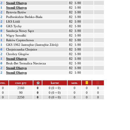
-2
Stomil Olsztyn
82
1-90
-1
Stomil Olsztyn
82
1-90
-2
Bytovia Bytów
82
1-90
-2
Podbeskidzie Bielsko-Biała
82
1-90
-2
ŁKS Łódź
82
1-90
-0
GKS Tychy
82
1-90
-0
Sandecja Nowy Sącz
82
1-90
-1
Wigry Suwałki
82
1-90
-1
Raków Częstochowa
82
1-90
-1
GKS 1962 Jastrzębie (Jastrzębie Zdrój)
82
1-90
-0
Chojniczanka Chojnice
82
1-90
-2
Chrobry Głogów
82
1-90
-1
Stomil Olsztyn
82
1-90
-0
Bruk-Bet Termalica Nieciecza
82
1-90
-2
Stomil Olsztyn
82
1-90
-2
Stomil Olsztyn
82
1-90
rez.
czas gry
karne
sam.
0
2160
0
0 (0 + 0)
0
0
0
0
90
0
0 (0 + 0)
0
0
0
0
2250
0
0 (0 + 0)
0
0
0