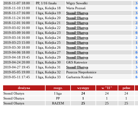
2018-11-07 18:00
PP, 1/16 finału
Wigry Suwałki
3
2018-11-10 13:00
I liga, Kolejka 18
Warta Poznań
0
2018-11-17 16:00
I liga, Kolejka 19
Stomil Olsztyn
3
2018-11-24 16:00
I liga, Kolejka 20
Stomil Olsztyn
0
2018-12-01 16:00
I liga, Kolejka 21
Stomil Olsztyn
2
2019-03-02 16:00
I liga, Kolejka 22
Stomil Olsztyn
2
2019-03-09 16:00
I liga, Kolejka 23
Stomil Olsztyn
0
2019-03-16 16:00
I liga, Kolejka 24
Stomil Olsztyn
2
2019-03-23 15:00
I liga, Kolejka 25
Stomil Olsztyn
1
2019-03-30 18:00
I liga, Kolejka 26
Stomil Olsztyn
1
2019-04-06 18:00
I liga, Kolejka 27
Stomil Olsztyn
0
2019-04-18 19:45
I liga, Kolejka 29
Stomil Olsztyn
0
2019-04-24 20:00
I liga, Kolejka 30
GKS Katowice
1
2019-04-27 19:45
I liga, Kolejka 31
Stomil Olsztyn
3
2019-05-05 19:00
I liga, Kolejka 32
Puszcza Niepołomice
1
2019-05-11 17:45
I liga, Kolejka 33
Garbarnia Kraków
0
drużyna
rozgr.
występy
w "11"
pełne
Stomil Olsztyn
I liga
24
24
24
Stomil Olsztyn
PP
1
1
1
Stomil Olsztyn
RAZEM
25
25
25