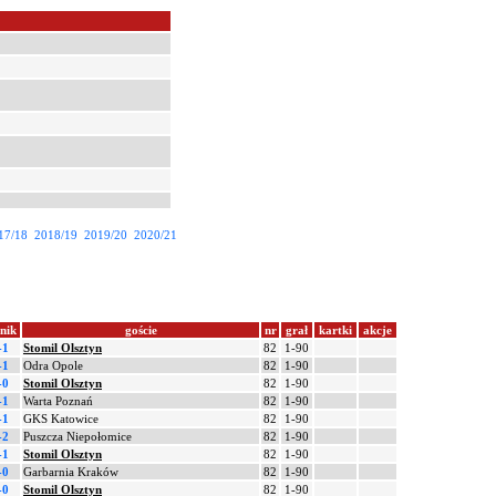
17/18
2018/19
2019/20
2020/21
nik
goście
nr
grał
kartki
akcje
-1
Stomil Olsztyn
82
1-90
-1
Odra Opole
82
1-90
-0
Stomil Olsztyn
82
1-90
-1
Warta Poznań
82
1-90
-1
GKS Katowice
82
1-90
-2
Puszcza Niepołomice
82
1-90
-1
Stomil Olsztyn
82
1-90
-0
Garbarnia Kraków
82
1-90
-0
Stomil Olsztyn
82
1-90