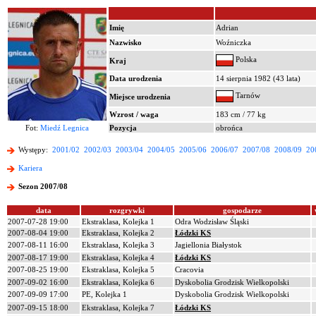
Imię
Adrian
Nazwisko
Woźniczka
Polska
Kraj
Data urodzenia
14 sierpnia 1982 (43 lata)
Tarnów
Miejsce urodzenia
Wzrost / waga
183 cm / 77 kg
Fot:
Miedź Legnica
Pozycja
obrońca
Występy:
2001/02
2002/03
2003/04
2004/05
2005/06
2006/07
2007/08
2008/09
20
Kariera
Sezon 2007/08
data
rozgrywki
gospodarze
2007-07-28 19:00
Ekstraklasa, Kolejka 1
Odra Wodzisław Śląski
2007-08-04 19:00
Ekstraklasa, Kolejka 2
Łódzki KS
2007-08-11 16:00
Ekstraklasa, Kolejka 3
Jagiellonia Białystok
2007-08-17 19:00
Ekstraklasa, Kolejka 4
Łódzki KS
2007-08-25 19:00
Ekstraklasa, Kolejka 5
Cracovia
2007-09-02 16:00
Ekstraklasa, Kolejka 6
Dyskobolia Grodzisk Wielkopolski
2007-09-09 17:00
PE, Kolejka 1
Dyskobolia Grodzisk Wielkopolski
2007-09-15 18:00
Ekstraklasa, Kolejka 7
Łódzki KS