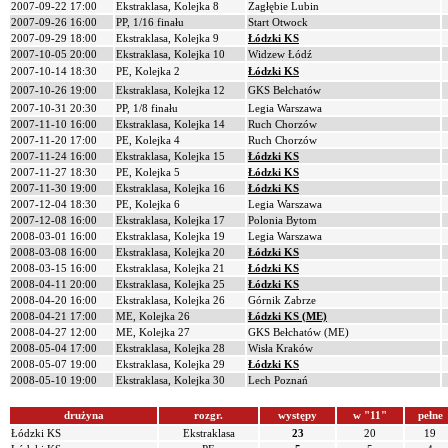
2007-09-22 17:00
Ekstraklasa, Kolejka 8
Zagłębie Lubin
2007-09-26 16:00
PP, 1/16 finału
Start Otwock
2007-09-29 18:00
Ekstraklasa, Kolejka 9
Łódzki KS
2007-10-05 20:00
Ekstraklasa, Kolejka 10
Widzew Łódź
2007-10-14 18:30
PE, Kolejka 2
Łódzki KS
2007-10-26 19:00
Ekstraklasa, Kolejka 12
GKS Bełchatów
2007-10-31 20:30
PP, 1/8 finału
Legia Warszawa
2007-11-10 16:00
Ekstraklasa, Kolejka 14
Ruch Chorzów
2007-11-20 17:00
PE, Kolejka 4
Ruch Chorzów
2007-11-24 16:00
Ekstraklasa, Kolejka 15
Łódzki KS
2007-11-27 18:30
PE, Kolejka 5
Łódzki KS
2007-11-30 19:00
Ekstraklasa, Kolejka 16
Łódzki KS
2007-12-04 18:30
PE, Kolejka 6
Legia Warszawa
2007-12-08 16:00
Ekstraklasa, Kolejka 17
Polonia Bytom
2008-03-01 16:00
Ekstraklasa, Kolejka 19
Legia Warszawa
2008-03-08 16:00
Ekstraklasa, Kolejka 20
Łódzki KS
2008-03-15 16:00
Ekstraklasa, Kolejka 21
Łódzki KS
2008-04-11 20:00
Ekstraklasa, Kolejka 25
Łódzki KS
2008-04-20 16:00
Ekstraklasa, Kolejka 26
Górnik Zabrze
2008-04-21 17:00
ME, Kolejka 26
Łódzki KS (ME)
2008-04-27 12:00
ME, Kolejka 27
GKS Bełchatów (ME)
2008-05-04 17:00
Ekstraklasa, Kolejka 28
Wisła Kraków
2008-05-07 19:00
Ekstraklasa, Kolejka 29
Łódzki KS
2008-05-10 19:00
Ekstraklasa, Kolejka 30
Lech Poznań
drużyna
rozgr.
występy
w "11"
pełne
Łódzki KS
Ekstraklasa
23
20
19