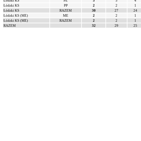
Łódzki KS
PE
5
5
4
Łódzki KS
PP
2
2
1
Łódzki KS
RAZEM
30
27
24
Łódzki KS (ME)
ME
2
2
1
Łódzki KS (ME)
RAZEM
2
2
1
RAZEM
32
29
25