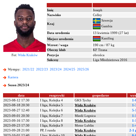
Imię
Joseph
Nazwisko
Colley
Szwecja
Kraj
Gambia
Data urodzenia
13 kwietnia 1999 (27 lat)
Kanifing
Miejsce urodzenia
Wzrost / waga
190 cm / 87 kg
Obecny klub
KF Tirana
Fot:
Wisła Kraków
Pozycja
obrońca
Sukcesy
Liga Młodzieżowa 2016
Występy:
2021/22
2022/23
2023/24
2024/25
2025/26
Kariera
Sezon 2023/24
data
rozgrywki
gospodarze
wyn
2023-08-12 17:30
I liga, Kolejka 4
GKS Tychy
1-
2023-08-18 20:30
I liga, Kolejka 5
Wisła Kraków
1-
2023-08-27 12:40
I liga, Kolejka 6
Wisła Kraków
5-
2023-09-01 20:30
I liga, Kolejka 7
Miedź Legnica
1-
2023-09-16 17:30
I liga, Kolejka 8
Wisła Kraków
1-
2023-09-23 17:30
I liga, Kolejka 9
Motor Lublin
1-
2023-09-28 21:00
PP, I runda
Wisła Kraków
2-1 
2023-10-01 12:40
I liga, Kolejka 10
Wisła Kraków
0-