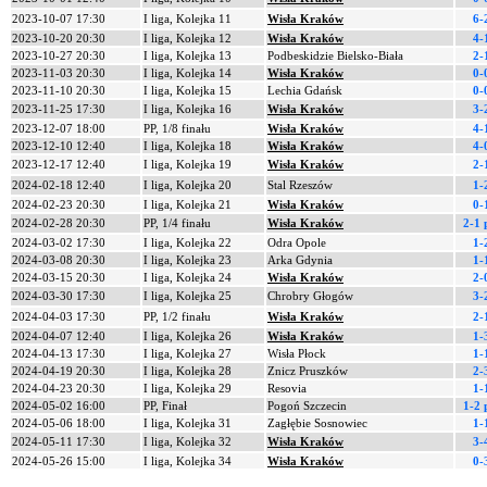
2023-10-07 17:30
I liga, Kolejka 11
Wisła Kraków
6-
2023-10-20 20:30
I liga, Kolejka 12
Wisła Kraków
4-
2023-10-27 20:30
I liga, Kolejka 13
Podbeskidzie Bielsko-Biała
2-
2023-11-03 20:30
I liga, Kolejka 14
Wisła Kraków
0-
2023-11-10 20:30
I liga, Kolejka 15
Lechia Gdańsk
0-
2023-11-25 17:30
I liga, Kolejka 16
Wisła Kraków
3-
2023-12-07 18:00
PP, 1/8 finału
Wisła Kraków
4-
2023-12-10 12:40
I liga, Kolejka 18
Wisła Kraków
4-
2023-12-17 12:40
I liga, Kolejka 19
Wisła Kraków
2-
2024-02-18 12:40
I liga, Kolejka 20
Stal Rzeszów
1-
2024-02-23 20:30
I liga, Kolejka 21
Wisła Kraków
0-
2024-02-28 20:30
PP, 1/4 finału
Wisła Kraków
2-1 
2024-03-02 17:30
I liga, Kolejka 22
Odra Opole
1-
2024-03-08 20:30
I liga, Kolejka 23
Arka Gdynia
1-
2024-03-15 20:30
I liga, Kolejka 24
Wisła Kraków
2-
2024-03-30 17:30
I liga, Kolejka 25
Chrobry Głogów
3-
2024-04-03 17:30
PP, 1/2 finału
Wisła Kraków
2-
2024-04-07 12:40
I liga, Kolejka 26
Wisła Kraków
1-
2024-04-13 17:30
I liga, Kolejka 27
Wisła Płock
1-
2024-04-19 20:30
I liga, Kolejka 28
Znicz Pruszków
2-
2024-04-23 20:30
I liga, Kolejka 29
Resovia
1-
2024-05-02 16:00
PP, Finał
Pogoń Szczecin
1-2 
2024-05-06 18:00
I liga, Kolejka 31
Zagłębie Sosnowiec
1-
2024-05-11 17:30
I liga, Kolejka 32
Wisła Kraków
3-
2024-05-26 15:00
I liga, Kolejka 34
Wisła Kraków
0-