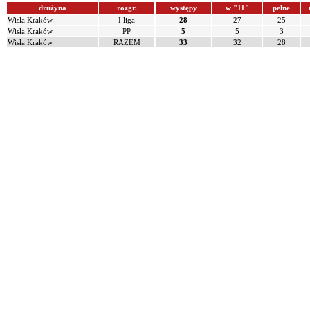
drużyna
rozgr.
występy
w "11"
pełne
Wisła Kraków
I liga
28
27
25
Wisła Kraków
PP
5
5
3
Wisła Kraków
RAZEM
33
32
28