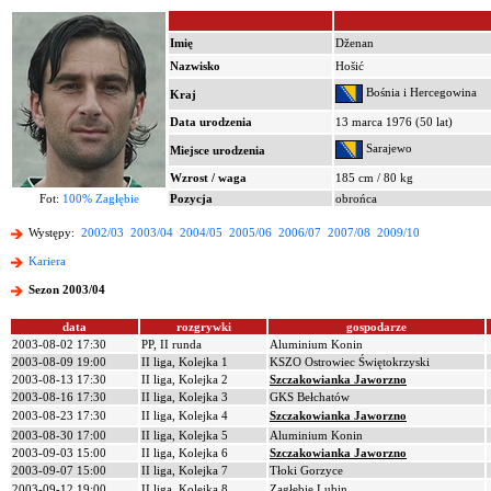
Imię
Dženan
Nazwisko
Hošić
Bośnia i Hercegowina
Kraj
Data urodzenia
13 marca 1976 (50 lat)
Sarajewo
Miejsce urodzenia
Wzrost / waga
185 cm / 80 kg
Fot:
100% Zagłębie
Pozycja
obrońca
Występy:
2002/03
2003/04
2004/05
2005/06
2006/07
2007/08
2009/10
Kariera
Sezon 2003/04
data
rozgrywki
gospodarze
2003-08-02 17:30
PP, II runda
Aluminium Konin
2003-08-09 19:00
II liga, Kolejka 1
KSZO Ostrowiec Świętokrzyski
2003-08-13 17:30
II liga, Kolejka 2
Szczakowianka Jaworzno
2003-08-16 17:30
II liga, Kolejka 3
GKS Bełchatów
2003-08-23 17:30
II liga, Kolejka 4
Szczakowianka Jaworzno
2003-08-30 17:00
II liga, Kolejka 5
Aluminium Konin
2003-09-03 15:00
II liga, Kolejka 6
Szczakowianka Jaworzno
2003-09-07 15:00
II liga, Kolejka 7
Tłoki Gorzyce
2003-09-12 19:00
II liga, Kolejka 8
Zagłębie Lubin