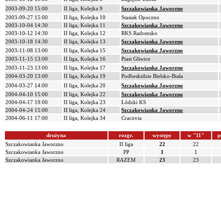
2003-09-20 15:00
II liga, Kolejka 9
Szczakowianka Jaworzno
2003-09-27 15:00
II liga, Kolejka 10
Stasiak Opoczno
2003-10-04 14:30
II liga, Kolejka 11
Szczakowianka Jaworzno
2003-10-12 14:30
II liga, Kolejka 12
RKS Radomsko
2003-10-18 14:30
II liga, Kolejka 13
Szczakowianka Jaworzno
2003-11-08 13:00
II liga, Kolejka 15
Szczakowianka Jaworzno
2003-11-15 13:00
II liga, Kolejka 16
Piast Gliwice
2003-11-23 13:00
II liga, Kolejka 17
Szczakowianka Jaworzno
2004-03-20 13:00
II liga, Kolejka 19
Podbeskidzie Bielsko-Biała
2004-03-27 14:00
II liga, Kolejka 20
Szczakowianka Jaworzno
2004-04-10 15:00
II liga, Kolejka 22
Szczakowianka Jaworzno
2004-04-17 19:00
II liga, Kolejka 23
Łódzki KS
2004-04-24 15:00
II liga, Kolejka 24
Szczakowianka Jaworzno
2004-06-11 17:00
II liga, Kolejka 34
Cracovia
drużyna
rozgr.
występy
w "11"
p
Szczakowianka Jaworzno
II liga
22
22
Szczakowianka Jaworzno
PP
1
1
Szczakowianka Jaworzno
RAZEM
23
23