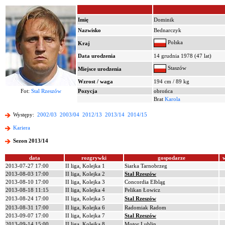
Imię
Dominik
Nazwisko
Bednarczyk
Polska
Kraj
Data urodzenia
14 grudnia 1978 (47 lat)
Staszów
Miejsce urodzenia
Wzrost / waga
194 cm / 89 kg
Fot:
Stal Rzeszów
Pozycja
obrońca
Brat
Karola
Występy:
2002/03
2003/04
2012/13
2013/14
2014/15
Kariera
Sezon 2013/14
data
rozgrywki
gospodarze
2013-07-27 17:00
II liga, Kolejka 1
Siarka Tarnobrzeg
2013-08-03 17:00
II liga, Kolejka 2
Stal Rzeszów
2013-08-10 17:00
II liga, Kolejka 3
Concordia Elbląg
2013-08-18 11:15
II liga, Kolejka 4
Pelikan Łowicz
2013-08-24 17:00
II liga, Kolejka 5
Stal Rzeszów
2013-08-31 17:00
II liga, Kolejka 6
Radomiak Radom
2013-09-07 17:00
II liga, Kolejka 7
Stal Rzeszów
2013-09-14 15:00
II liga, Kolejka 8
Motor Lublin