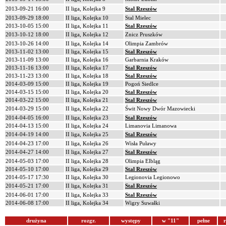
2013-09-21 16:00
II liga, Kolejka 9
Stal Rzeszów
2013-09-29 18:00
II liga, Kolejka 10
Stal Mielec
2013-10-05 15:00
II liga, Kolejka 11
Stal Rzeszów
2013-10-12 18:00
II liga, Kolejka 12
Znicz Pruszków
2013-10-26 14:00
II liga, Kolejka 14
Olimpia Zambrów
2013-11-02 13:00
II liga, Kolejka 15
Stal Rzeszów
2013-11-09 13:00
II liga, Kolejka 16
Garbarnia Kraków
2013-11-16 13:00
II liga, Kolejka 17
Stal Rzeszów
2013-11-23 13:00
II liga, Kolejka 18
Stal Rzeszów
2014-03-09 15:00
II liga, Kolejka 19
Pogoń Siedlce
2014-03-15 15:00
II liga, Kolejka 20
Stal Rzeszów
2014-03-22 15:00
II liga, Kolejka 21
Stal Rzeszów
2014-03-29 15:00
II liga, Kolejka 22
Świt Nowy Dwór Mazowiecki
2014-04-05 16:00
II liga, Kolejka 23
Stal Rzeszów
2014-04-13 15:00
II liga, Kolejka 24
Limanovia Limanowa
2014-04-19 14:00
II liga, Kolejka 25
Stal Rzeszów
2014-04-23 17:00
II liga, Kolejka 26
Wisła Puławy
2014-04-27 14:00
II liga, Kolejka 27
Stal Rzeszów
2014-05-03 17:00
II liga, Kolejka 28
Olimpia Elbląg
2014-05-10 17:00
II liga, Kolejka 29
Stal Rzeszów
2014-05-17 17:30
II liga, Kolejka 30
Legionovia Legionowo
2014-05-21 17:00
II liga, Kolejka 31
Stal Rzeszów
2014-06-01 17:00
II liga, Kolejka 33
Stal Rzeszów
2014-06-08 17:00
II liga, Kolejka 34
Wigry Suwałki
drużyna
rozgr.
występy
w "11"
pełne
r