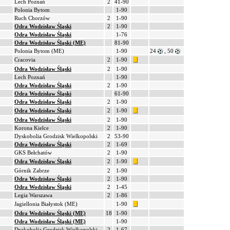
Lech Poznań
2
41-90
Polonia Bytom
1-90
Ruch Chorzów
2
1-90
Odra Wodzisław Śląski
2
1-90
Odra Wodzisław Śląski
1-76
Odra Wodzisław Śląski (ME)
81-90
Polonia Bytom (ME)
1-90
24
, 50
Cracovia
2
1-90
Odra Wodzisław Śląski
2
1-90
Lech Poznań
1-90
Odra Wodzisław Śląski
2
1-90
Odra Wodzisław Śląski
61-90
Odra Wodzisław Śląski
2
1-90
Odra Wodzisław Śląski
2
1-90
Odra Wodzisław Śląski
2
1-90
Korona Kielce
2
1-90
Dyskobolia Grodzisk Wielkopolski
2
53-90
Odra Wodzisław Śląski
2
1-69
GKS Bełchatów
2
1-90
Odra Wodzisław Śląski
2
1-90
Górnik Zabrze
2
1-90
Odra Wodzisław Śląski
2
1-90
Odra Wodzisław Śląski
2
1-45
Legia Warszawa
2
1-86
Jagiellonia Białystok (ME)
1-90
Odra Wodzisław Śląski (ME)
18
1-90
Odra Wodzisław Śląski (ME)
1-90
Dyskobolia Grodzisk Wielkopolski
2
1-67