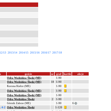
12/13
2013/14
2014/15
2015/16
2016/17
2017/18
k
goście
nr
grał
kartki
akcje
Odra Wodzisław Śląski (ME)
1-90
Odra Wodzisław Śląski (ME)
18
1-90
Korona Kielce (ME)
1-90
Odra Wodzisław Śląski (ME)
1-90
Odra Wodzisław Śląski (ME)
1-90
Odra Wodzisław Śląski
2
1-90
Górnik Zabrze (ME)
1-90
6
. 4-2
Odra Wodzisław Śląski
1-120