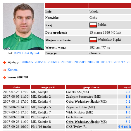
Imię
Witold
Nazwisko
Cichy
Polska
Kraj
Data urodzenia
15 marca 1986 (40 lat)
Wodzisław Śląski
Miejsce urodzenia
Wzrost / waga
182 cm / 77 kg
Fot:
ROW 1964 Rybnik
Pozycja
obrońca
Występy:
2004/05
2005/06
2006/07
2007/08
2008/09
2009/10
2010/11
2011/12
20
Kariera
Sezon 2007/08
data
rozgrywki
gospodarze
wyni
2007-07-29 17:00
ME, Kolejka 1
Łódzki KS (ME)
2-2
2007-08-05 11:00
ME, Kolejka 2
Zagłębie Sosnowiec (ME)
1-1
2007-08-19 17:00
ME, Kolejka 4
Odra Wodzisław Śląski (ME)
0-2
2007-08-26 14:00
ME, Kolejka 5
Zagłębie Lubin (ME)
1-2
2007-09-16 17:00
ME, Kolejka 7
Wisła Kraków (ME)
1-0
2007-09-19 18:30
PE, Kolejka 1
Lech Poznań
2-0
2007-09-23 11:00
ME, Kolejka 8
Odra Wodzisław Śląski (ME)
3-2
2007-09-26 16:00
PP, 1/16 finału
GKS Tychy '71
0-0 pd.
k