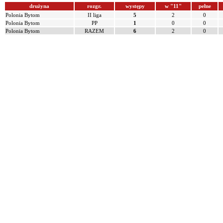
drużyna
rozgr.
występy
w "11"
pełne
Polonia Bytom
II liga
5
2
0
Polonia Bytom
PP
1
0
0
Polonia Bytom
RAZEM
6
2
0