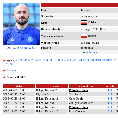
Imię
Tomasz
Nazwisko
Foszmańczyk
Polska
Kraj
Data urodzenia
7 lutego 1986 (40 lat)
Bytom
Miejsce urodzenia
Wzrost / waga
173 cm / 69 kg
Fot:
Ruch Chorzów SA
Pozycja
pomocnik
Brat
Sebastiana
Występy:
2003/04
2004/05
2005/06
2006/07
2007/08
2008/09
2009/10
2010/11
20
2023/24
Kariera
Sezon 2006/07
data
rozgrywki
gospodarze
wynik
2006-08-05 17:00
II liga, Kolejka 2
Polonia Bytom
0-1
Z
2006-08-23 17:00
PP, I runda
Stal Sanok
2-0
P
2006-09-30 18:00
II liga, Kolejka 11
Odra Opole
0-3
P
2006-10-22 14:30
II liga, Kolejka 14
Zagłębie Sosnowiec
0-1
P
2006-10-29 12:00
II liga, Kolejka 15
Polonia Bytom
2-1
K
2006-11-03 17:00
II liga, Kolejka 16
Piast Gliwice
2-1
P