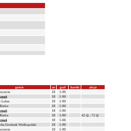
goście
nr
grał
kartki
akcje
zczecin
18
1-90
oznań
18
1-90
e Lubin
18
1-90
Kielce
18
1-90
oznań
18
1-90
Kielce
18
1-90
42
, 72
oznań
18
1-66
lia Grodzisk Wielkopolski
18
1-90
zczecin
18
1-90