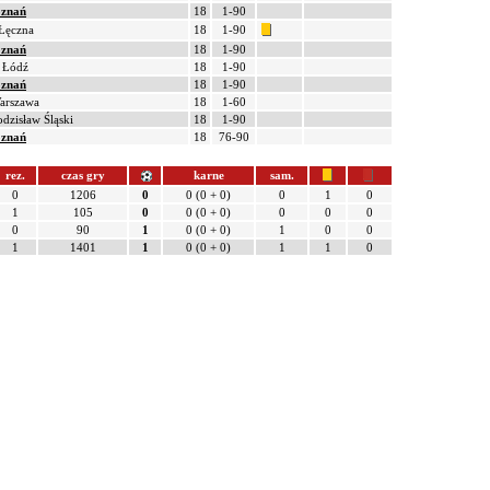
oznań
18
1-90
Łęczna
18
1-90
oznań
18
1-90
 Łódź
18
1-90
oznań
18
1-90
arszawa
18
1-60
dzisław Śląski
18
1-90
oznań
18
76-90
rez.
czas gry
karne
sam.
0
1206
0
0 (0 + 0)
0
1
0
1
105
0
0 (0 + 0)
0
0
0
0
90
1
0 (0 + 0)
1
0
0
1
1401
1
0 (0 + 0)
1
1
0