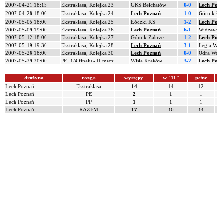
2007-04-21 18:15
Ekstraklasa, Kolejka 23
GKS Bełchatów
0-0
Lech P
2007-04-28 18:00
Ekstraklasa, Kolejka 24
Lech Poznań
1-0
Górnik 
2007-05-05 18:00
Ekstraklasa, Kolejka 25
Łódzki KS
1-2
Lech P
2007-05-09 19:00
Ekstraklasa, Kolejka 26
Lech Poznań
6-1
Widzew
2007-05-12 18:00
Ekstraklasa, Kolejka 27
Górnik Zabrze
1-2
Lech P
2007-05-19 19:30
Ekstraklasa, Kolejka 28
Lech Poznań
3-1
Legia W
2007-05-26 18:00
Ekstraklasa, Kolejka 30
Lech Poznań
0-0
Odra Wo
2007-05-29 20:00
PE, 1/4 finału - II mecz
Wisła Kraków
3-2
Lech P
drużyna
rozgr.
występy
w "11"
pełne
Lech Poznań
Ekstraklasa
14
14
12
Lech Poznań
PE
2
1
1
Lech Poznań
PP
1
1
1
Lech Poznań
RAZEM
17
16
14