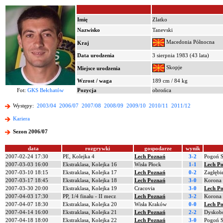
Imię
Zlatko
Nazwisko
Tanevski
Macedonia Północna
Kraj
Data urodzenia
3 sierpnia 1983 (43 lata)
Skopje
Miejsce urodzenia
Wzrost / waga
189 cm / 84 kg
Fot:
GKS Bełchatów
Pozycja
obrońca
Występy:
2003/04
2006/07
2007/08
2008/09
2009/10
2010/11
2011/12
Kariera
Sezon 2006/07
data
rozgrywki
gospodarze
wynik
2007-02-24 17:30
PE, Kolejka 4
Lech Poznań
3-2
Pogoń S
2007-03-03 16:00
Ekstraklasa, Kolejka 16
Wisła Płock
1-1
Lech P
2007-03-10 18:15
Ekstraklasa, Kolejka 17
Lech Poznań
0-2
Zagłębi
2007-03-17 18:45
Ekstraklasa, Kolejka 18
Lech Poznań
3-0
Korona 
2007-03-30 20:00
Ekstraklasa, Kolejka 19
Cracovia
3-0
Lech P
2007-04-03 17:30
PP, 1/4 finału - II mecz
Lech Poznań
3-2
Korona 
2007-04-07 18:30
Ekstraklasa, Kolejka 20
Wisła Kraków
0-0
Lech P
2007-04-14 16:00
Ekstraklasa, Kolejka 21
Lech Poznań
2-2
Dyskobo
2007-04-18 18:00
Ekstraklasa, Kolejka 22
Lech Poznań
3-0
Pogoń S