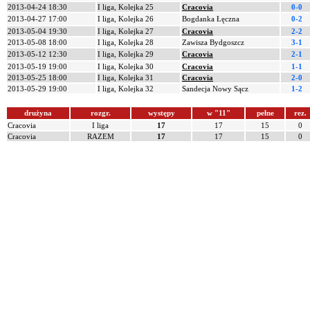
2013-04-24 18:30
I liga, Kolejka 25
Cracovia
0-0
2013-04-27 17:00
I liga, Kolejka 26
Bogdanka Łęczna
0-2
2013-05-04 19:30
I liga, Kolejka 27
Cracovia
2-2
2013-05-08 18:00
I liga, Kolejka 28
Zawisza Bydgoszcz
3-1
2013-05-12 12:30
I liga, Kolejka 29
Cracovia
2-1
2013-05-19 19:00
I liga, Kolejka 30
Cracovia
1-1
2013-05-25 18:00
I liga, Kolejka 31
Cracovia
2-0
2013-05-29 19:00
I liga, Kolejka 32
Sandecja Nowy Sącz
1-2
drużyna
rozgr.
występy
w "11"
pełne
rez.
Cracovia
I liga
17
17
15
0
Cracovia
RAZEM
17
17
15
0