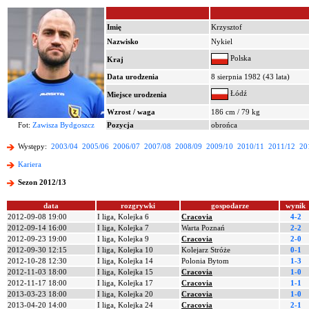
Imię
Krzysztof
Nazwisko
Nykiel
Polska
Kraj
Data urodzenia
8 sierpnia 1982 (43 lata)
Łódź
Miejsce urodzenia
Wzrost / waga
186 cm / 79 kg
Fot:
Zawisza Bydgoszcz
Pozycja
obrońca
Występy:
2003/04
2005/06
2006/07
2007/08
2008/09
2009/10
2010/11
2011/12
20
Kariera
Sezon 2012/13
data
rozgrywki
gospodarze
wynik
2012-09-08 19:00
I liga, Kolejka 6
Cracovia
4-2
2012-09-14 16:00
I liga, Kolejka 7
Warta Poznań
2-2
2012-09-23 19:00
I liga, Kolejka 9
Cracovia
2-0
2012-09-30 12:15
I liga, Kolejka 10
Kolejarz Stróże
0-1
2012-10-28 12:30
I liga, Kolejka 14
Polonia Bytom
1-3
2012-11-03 18:00
I liga, Kolejka 15
Cracovia
1-0
2012-11-17 18:00
I liga, Kolejka 17
Cracovia
1-1
2013-03-23 18:00
I liga, Kolejka 20
Cracovia
1-0
2013-04-20 14:00
I liga, Kolejka 24
Cracovia
2-1