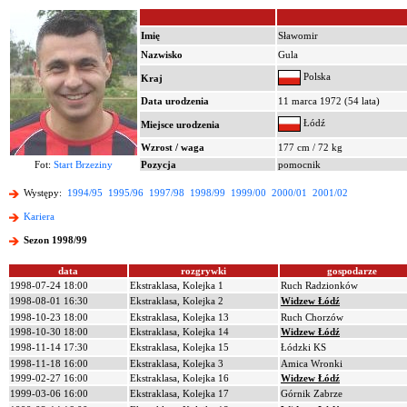
Imię
Sławomir
Nazwisko
Gula
Polska
Kraj
Data urodzenia
11 marca 1972 (54 lata)
Łódź
Miejsce urodzenia
Wzrost / waga
177 cm / 72 kg
Fot:
Start Brzeziny
Pozycja
pomocnik
Występy:
1994/95
1995/96
1997/98
1998/99
1999/00
2000/01
2001/02
Kariera
Sezon 1998/99
data
rozgrywki
gospodarze
1998-07-24 18:00
Ekstraklasa, Kolejka 1
Ruch Radzionków
1998-08-01 16:30
Ekstraklasa, Kolejka 2
Widzew Łódź
1998-10-23 18:00
Ekstraklasa, Kolejka 13
Ruch Chorzów
1998-10-30 18:00
Ekstraklasa, Kolejka 14
Widzew Łódź
1998-11-14 17:30
Ekstraklasa, Kolejka 15
Łódzki KS
1998-11-18 16:00
Ekstraklasa, Kolejka 3
Amica Wronki
1999-02-27 16:00
Ekstraklasa, Kolejka 16
Widzew Łódź
1999-03-06 16:00
Ekstraklasa, Kolejka 17
Górnik Zabrze