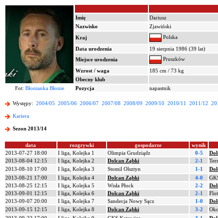
Imię
Dariusz
Nazwisko
Zjawiński
Polska
Kraj
Data urodzenia
19 sierpnia 1986 (39 lat)
Pruszków
Miejsce urodzenia
Wzrost / waga
185 cm / 73 kg
Obecny klub
Fot:
Błonianka Błonie
Pozycja
napastnik
Występy:
2004/05
2005/06
2006/07
2007/08
2008/09
2009/10
2010/11
2011/12
20
Kariera
Sezon 2013/14
data
rozgrywki
gospodarze
wynik
2013-07-27 18:00
I liga, Kolejka 1
Olimpia Grudziądz
0-5
Dol
2013-08-04 12:15
I liga, Kolejka 2
Dolcan Ząbki
2-1
Ter
2013-08-10 17:00
I liga, Kolejka 3
Stomil Olsztyn
1-1
Dol
2013-08-21 17:00
I liga, Kolejka 4
Dolcan Ząbki
4-0
GKS
2013-08-25 12:15
I liga, Kolejka 5
Wisła Płock
2-2
Dol
2013-09-01 12:15
I liga, Kolejka 6
Dolcan Ząbki
2-1
Flo
2013-09-07 20:00
I liga, Kolejka 7
Sandecja Nowy Sącz
1-0
Dol
2013-09-15 12:15
I liga, Kolejka 8
Dolcan Ząbki
3-2
Oko