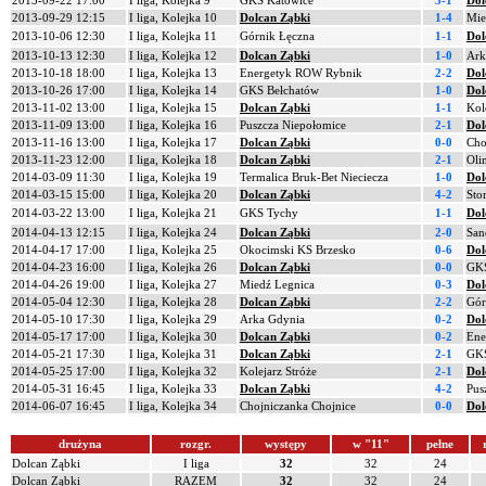
2013-09-22 17:00
I liga, Kolejka 9
GKS Katowice
3-1
Dol
2013-09-29 12:15
I liga, Kolejka 10
Dolcan Ząbki
1-4
Mie
2013-10-06 12:30
I liga, Kolejka 11
Górnik Łęczna
1-1
Dol
2013-10-13 12:30
I liga, Kolejka 12
Dolcan Ząbki
1-0
Ark
2013-10-18 18:00
I liga, Kolejka 13
Energetyk ROW Rybnik
2-2
Dol
2013-10-26 17:00
I liga, Kolejka 14
GKS Bełchatów
1-0
Dol
2013-11-02 13:00
I liga, Kolejka 15
Dolcan Ząbki
1-1
Kol
2013-11-09 13:00
I liga, Kolejka 16
Puszcza Niepołomice
2-1
Dol
2013-11-16 13:00
I liga, Kolejka 17
Dolcan Ząbki
0-0
Cho
2013-11-23 12:00
I liga, Kolejka 18
Dolcan Ząbki
2-1
Oli
2014-03-09 11:30
I liga, Kolejka 19
Termalica Bruk-Bet Nieciecza
1-0
Dol
2014-03-15 15:00
I liga, Kolejka 20
Dolcan Ząbki
4-2
Sto
2014-03-22 13:00
I liga, Kolejka 21
GKS Tychy
1-1
Dol
2014-04-13 12:15
I liga, Kolejka 24
Dolcan Ząbki
2-0
San
2014-04-17 17:00
I liga, Kolejka 25
Okocimski KS Brzesko
0-6
Dol
2014-04-23 16:00
I liga, Kolejka 26
Dolcan Ząbki
0-0
GKS
2014-04-26 19:00
I liga, Kolejka 27
Miedź Legnica
0-3
Dol
2014-05-04 12:30
I liga, Kolejka 28
Dolcan Ząbki
2-2
Gór
2014-05-10 17:30
I liga, Kolejka 29
Arka Gdynia
0-2
Dol
2014-05-17 17:00
I liga, Kolejka 30
Dolcan Ząbki
0-2
Ene
2014-05-21 17:30
I liga, Kolejka 31
Dolcan Ząbki
2-1
GKS
2014-05-25 17:00
I liga, Kolejka 32
Kolejarz Stróże
2-1
Dol
2014-05-31 16:45
I liga, Kolejka 33
Dolcan Ząbki
4-2
Pus
2014-06-07 16:45
I liga, Kolejka 34
Chojniczanka Chojnice
0-0
Dol
drużyna
rozgr.
występy
w "11"
pełne
Dolcan Ząbki
I liga
32
32
24
Dolcan Ząbki
RAZEM
32
32
24