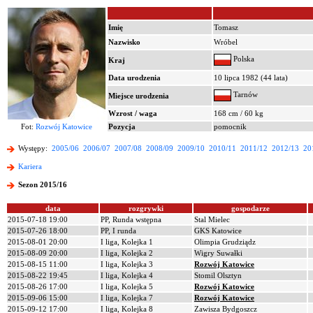
Imię
Tomasz
Nazwisko
Wróbel
Polska
Kraj
Data urodzenia
10 lipca 1982 (44 lata)
Tarnów
Miejsce urodzenia
Wzrost / waga
168 cm / 60 kg
Fot:
Rozwój Katowice
Pozycja
pomocnik
Występy:
2005/06
2006/07
2007/08
2008/09
2009/10
2010/11
2011/12
2012/13
20
Kariera
Sezon 2015/16
data
rozgrywki
gospodarze
2015-07-18 19:00
PP, Runda wstępna
Stal Mielec
2015-07-26 18:00
PP, I runda
GKS Katowice
2015-08-01 20:00
I liga, Kolejka 1
Olimpia Grudziądz
2015-08-09 20:00
I liga, Kolejka 2
Wigry Suwałki
2015-08-15 11:00
I liga, Kolejka 3
Rozwój Katowice
2015-08-22 19:45
I liga, Kolejka 4
Stomil Olsztyn
2015-08-26 17:00
I liga, Kolejka 5
Rozwój Katowice
2015-09-06 15:00
I liga, Kolejka 7
Rozwój Katowice
2015-09-12 17:00
I liga, Kolejka 8
Zawisza Bydgoszcz