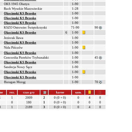
OKS 1945 Olsztyn
1-90
Ruch Wysokie Mazowieckie
1-28
Okocimski KS Brzesko
1-90
Okocimski KS Brzesko
1-90
Okocimski KS Brzesko
1-90
KSZO Ostrowiec Świętokrzyski
71-90
90
Okocimski KS Brzesko
6
1-90
Jeziorak Iława
1-90
Okocimski KS Brzesko
1-90
Nida Pińczów
1-90
Okocimski KS Brzesko
1-90
Concordia Piotrków Trybunalski
1-90
45
Okocimski KS Brzesko
1-90
Sandecja Nowy Sącz
1-90
Okocimski KS Brzesko
1-90
Okocimski KS Brzesko
1-90
Huragan Morąg
1-90
70
ne
rez.
czas gry
karne
sam.
1
1
2009
2
0 (0 + 0)
0
4
0
0
180
1
0 (0 + 0)
0
0
0
3
1
2189
3
0 (0 + 0)
0
4
0