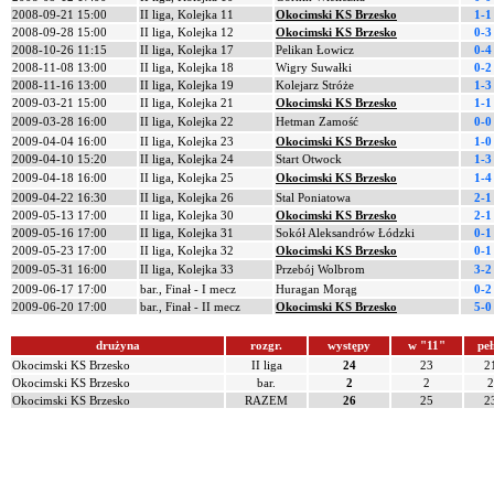
2008-09-21 15:00
II liga, Kolejka 11
Okocimski KS Brzesko
1-1
2008-09-28 15:00
II liga, Kolejka 12
Okocimski KS Brzesko
0-3
2008-10-26 11:15
II liga, Kolejka 17
Pelikan Łowicz
0-4
2008-11-08 13:00
II liga, Kolejka 18
Wigry Suwałki
0-2
2008-11-16 13:00
II liga, Kolejka 19
Kolejarz Stróże
1-3
2009-03-21 15:00
II liga, Kolejka 21
Okocimski KS Brzesko
1-1
2009-03-28 16:00
II liga, Kolejka 22
Hetman Zamość
0-0
2009-04-04 16:00
II liga, Kolejka 23
Okocimski KS Brzesko
1-0
2009-04-10 15:20
II liga, Kolejka 24
Start Otwock
1-3
2009-04-18 16:00
II liga, Kolejka 25
Okocimski KS Brzesko
1-4
2009-04-22 16:30
II liga, Kolejka 26
Stal Poniatowa
2-1
2009-05-13 17:00
II liga, Kolejka 30
Okocimski KS Brzesko
2-1
2009-05-16 17:00
II liga, Kolejka 31
Sokół Aleksandrów Łódzki
0-1
2009-05-23 17:00
II liga, Kolejka 32
Okocimski KS Brzesko
0-1
2009-05-31 16:00
II liga, Kolejka 33
Przebój Wolbrom
3-2
2009-06-17 17:00
bar., Finał - I mecz
Huragan Morąg
0-2
2009-06-20 17:00
bar., Finał - II mecz
Okocimski KS Brzesko
5-0
drużyna
rozgr.
występy
w "11"
peł
Okocimski KS Brzesko
II liga
24
23
2
Okocimski KS Brzesko
bar.
2
2
2
Okocimski KS Brzesko
RAZEM
26
25
2