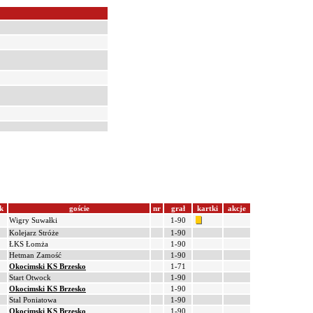
k
goście
nr
grał
kartki
akcje
Wigry Suwałki
1-90
Kolejarz Stróże
1-90
ŁKS Łomża
1-90
Hetman Zamość
1-90
Okocimski KS Brzesko
1-71
Start Otwock
1-90
Okocimski KS Brzesko
1-90
Stal Poniatowa
1-90
Okocimski KS Brzesko
1-90