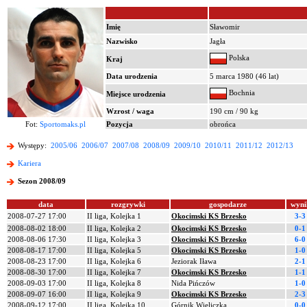
Imię
Sławomir
Nazwisko
Jagła
Polska
Kraj
Data urodzenia
5 marca 1980 (46 lat)
Bochnia
Miejsce urodzenia
Wzrost / waga
190 cm / 90 kg
Fot:
Sportomaks.pl
Pozycja
obrońca
Występy:
2005/06
2006/07
2007/08
2008/09
2009/10
2010/11
2011/12
2012/13
Kariera
Sezon 2008/09
data
rozgrywki
gospodarze
wyni
2008-07-27 17:00
II liga, Kolejka 1
Okocimski KS Brzesko
3-3
2008-08-02 18:00
II liga, Kolejka 2
Okocimski KS Brzesko
0-1
2008-08-06 17:30
II liga, Kolejka 3
Okocimski KS Brzesko
6-0
2008-08-17 17:00
II liga, Kolejka 5
Okocimski KS Brzesko
1-0
2008-08-23 17:00
II liga, Kolejka 6
Jeziorak Iława
2-1
2008-08-30 17:00
II liga, Kolejka 7
Okocimski KS Brzesko
1-1
2008-09-03 17:00
II liga, Kolejka 8
Nida Pińczów
1-0
2008-09-07 16:00
II liga, Kolejka 9
Okocimski KS Brzesko
2-3
2008-09-12 17:00
II liga, Kolejka 10
Górnik Wieliczka
0-0