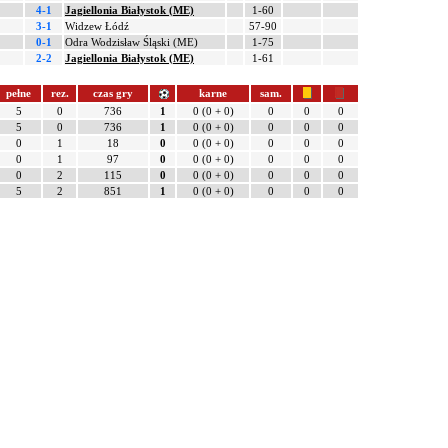
4-1
Jagiellonia Białystok (ME)
1-60
3-1
Widzew Łódź
57-90
0-1
Odra Wodzisław Śląski (ME)
1-75
2-2
Jagiellonia Białystok (ME)
1-61
pełne
rez.
czas gry
karne
sam.
5
0
736
1
0 (0 + 0)
0
0
0
5
0
736
1
0 (0 + 0)
0
0
0
0
1
18
0
0 (0 + 0)
0
0
0
0
1
97
0
0 (0 + 0)
0
0
0
0
2
115
0
0 (0 + 0)
0
0
0
5
2
851
1
0 (0 + 0)
0
0
0