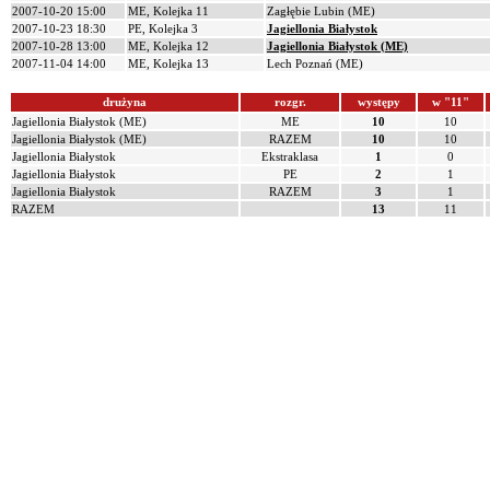
2007-10-20 15:00
ME, Kolejka 11
Zagłębie Lubin (ME)
2007-10-23 18:30
PE, Kolejka 3
Jagiellonia Białystok
2007-10-28 13:00
ME, Kolejka 12
Jagiellonia Białystok (ME)
2007-11-04 14:00
ME, Kolejka 13
Lech Poznań (ME)
drużyna
rozgr.
występy
w "11"
Jagiellonia Białystok (ME)
ME
10
10
Jagiellonia Białystok (ME)
RAZEM
10
10
Jagiellonia Białystok
Ekstraklasa
1
0
Jagiellonia Białystok
PE
2
1
Jagiellonia Białystok
RAZEM
3
1
RAZEM
13
11