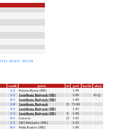
13/14
2014/15
2015/16
wynik
goście
nr
grał
kartki
akcje
1-2
Polonia Bytom (ME)
1-90
1-1
Jagiellonia Białystok (ME)
1-90
45
0-1
Jagiellonia Białystok (ME)
1-90
2-0
Jagiellonia Białystok
23
73-90
4-1
Jagiellonia Białystok (ME)
1-45
1-3
Jagiellonia Białystok (ME)
9
1-90
0-1
Cracovia
23
1-63
2-3
GKS Bełchatów (ME)
1-45
0-3
Wisła Kraków (ME)
1-90