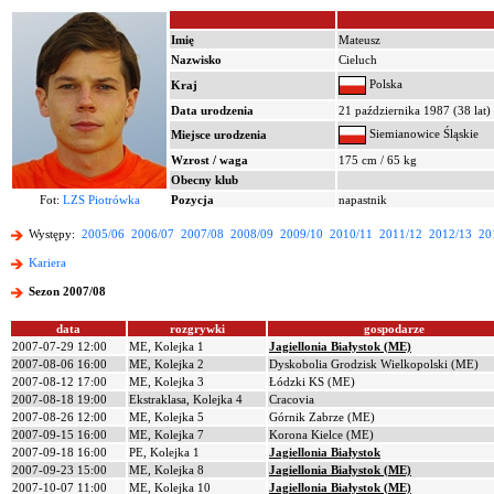
Imię
Mateusz
Nazwisko
Cieluch
Polska
Kraj
Data urodzenia
21 października 1987 (38 lat)
Siemianowice Śląskie
Miejsce urodzenia
Wzrost / waga
175 cm / 65 kg
Obecny klub
Fot:
LZS Piotrówka
Pozycja
napastnik
Występy:
2005/06
2006/07
2007/08
2008/09
2009/10
2010/11
2011/12
2012/13
20
Kariera
Sezon 2007/08
data
rozgrywki
gospodarze
2007-07-29 12:00
ME, Kolejka 1
Jagiellonia Białystok (ME)
2007-08-06 16:00
ME, Kolejka 2
Dyskobolia Grodzisk Wielkopolski (ME)
2007-08-12 17:00
ME, Kolejka 3
Łódzki KS (ME)
2007-08-18 19:00
Ekstraklasa, Kolejka 4
Cracovia
2007-08-26 12:00
ME, Kolejka 5
Górnik Zabrze (ME)
2007-09-15 16:00
ME, Kolejka 7
Korona Kielce (ME)
2007-09-18 16:00
PE, Kolejka 1
Jagiellonia Białystok
2007-09-23 15:00
ME, Kolejka 8
Jagiellonia Białystok (ME)
2007-10-07 11:00
ME, Kolejka 10
Jagiellonia Białystok (ME)